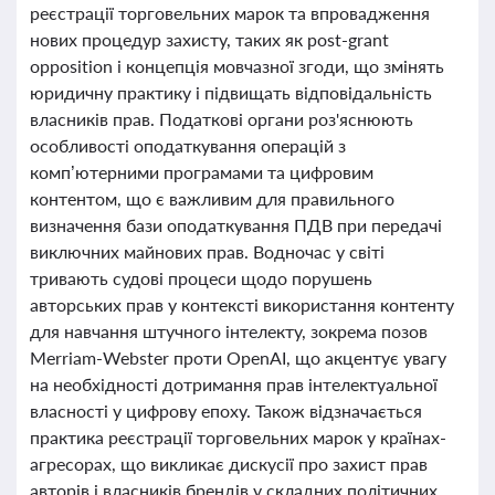
реєстрації торговельних марок та впровадження
нових процедур захисту, таких як post-grant
opposition і концепція мовчазної згоди, що змінять
юридичну практику і підвищать відповідальність
власників прав. Податкові органи роз'яснюють
особливості оподаткування операцій з
комп’ютерними програмами та цифровим
контентом, що є важливим для правильного
визначення бази оподаткування ПДВ при передачі
виключних майнових прав. Водночас у світі
тривають судові процеси щодо порушень
авторських прав у контексті використання контенту
для навчання штучного інтелекту, зокрема позов
Merriam-Webster проти OpenAI, що акцентує увагу
на необхідності дотримання прав інтелектуальної
власності у цифрову епоху. Також відзначається
практика реєстрації торговельних марок у країнах-
агресорах, що викликає дискусії про захист прав
авторів і власників брендів у складних політичних