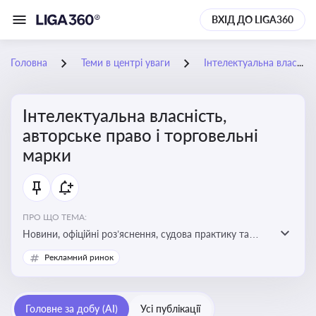
ВХІД ДО LIGA360
Головна
Теми в центрі уваги
Інтелектуальна власність, авторське право і торговельні марки
Інтелектуальна власність,
авторське право і торговельні
марки
ПРО ЩО ТЕМА:
Новини, офіційні роз’яснення, судова практику та
експертні матеріали, що стосуються авторського
Рекламний ринок
права, реєстрації та захисту торговельних марок,
боротьби з порушеннями прав інтелектуальної
власності, а також змін у законодавстві у цій сфері
Головне за добу (AI)
Усі публікації