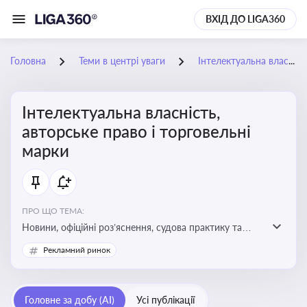
ВХІД ДО LIGA360
Головна
Теми в центрі уваги
Інтелектуальна власність, авторське право і торговельні марки
Інтелектуальна власність,
авторське право і торговельні
марки
ПРО ЩО ТЕМА:
Новини, офіційні роз’яснення, судова практику та
експертні матеріали, що стосуються авторського
Рекламний ринок
права, реєстрації та захисту торговельних марок,
боротьби з порушеннями прав інтелектуальної
власності, а також змін у законодавстві у цій сфері
Головне за добу (AI)
Усі публікації