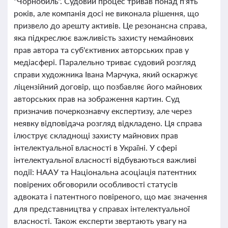
"Чорнобиль". Судовий процес тривав понад п'ять
років, але компанія досі не виконала рішення, що
призвело до арешту активів. Це резонансна справа,
яка підкреслює важливість захисту немайнових
прав автора та суб'єктивних авторських прав у
медіасфері. Паралельно триває судовий розгляд
справи художника Івана Марчука, який оскаржує
ліцензійний договір, що позбавляє його майнових
авторських прав на зображення картин. Суд
призначив почеркознавчу експертизу, але через
неявку відповідача розгляд відкладено. Ця справа
ілюструє складнощі захисту майнових прав
інтелектуальної власності в Україні. У сфері
інтелектуальної власності відбуваються важливі
події: НААУ та Національна асоціація патентних
повірених обговорили особливості статусів
адвоката і патентного повіреного, що має значення
для представництва у справах інтелектуальної
власності. Також експерти звертають увагу на