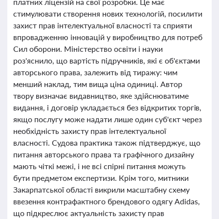
платних ліцензій на свої розробки. Це має
стимулювати створення нових технологій, посилити
захист прав інтелектуальної власності та сприяти
впровадженню інновацій у виробництво для потреб
Сил оборони. Міністерство освіти і науки
роз'яснило, що вартість підручників, які є об'єктами
авторського права, залежить від тиражу: чим
менший наклад, тим вища ціна одиниці. Автор
твору визначає видавництво, яке здійснюватиме
видання, і договір укладається без відкритих торгів,
якщо послугу може надати лише один суб'єкт через
необхідність захисту прав інтелектуальної
власності. Судова практика також підтверджує, що
питання авторського права та графічного дизайну
мають чіткі межі, і не всі спірні питання можуть
бути предметом експертизи. Крім того, митники
Закарпатської області викрили масштабну схему
ввезення контрафактного брендового одягу Adidas,
що підкреслює актуальність захисту прав