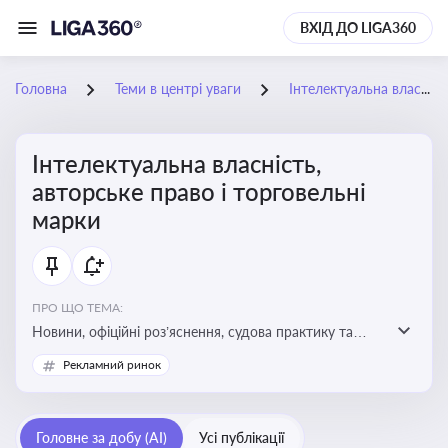
ВХІД ДО LIGA360
Головна
Теми в центрі уваги
Інтелектуальна власність, авторське право і торговельні марки
Інтелектуальна власність,
авторське право і торговельні
марки
ПРО ЩО ТЕМА:
Новини, офіційні роз’яснення, судова практику та
експертні матеріали, що стосуються авторського
Рекламний ринок
права, реєстрації та захисту торговельних марок,
боротьби з порушеннями прав інтелектуальної
власності, а також змін у законодавстві у цій сфері
Головне за добу (AI)
Усі публікації