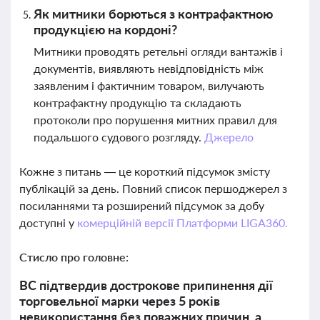
Як митники борються з контрафактною
продукцією на кордоні?
Митники проводять ретельні огляди вантажів і
документів, виявляють невідповідність між
заявленим і фактичним товаром, вилучають
контрафактну продукцію та складають
протоколи про порушення митних правил для
подальшого судового розгляду.
Джерело
Кожне з питань — це короткий підсумок змісту
публікацій за день. Повний список першоджерел з
посиланнями та розширений підсумок за добу
доступні у
комерційній версії Платформи LIGA360.
Стисло про головне:
ВС підтвердив дострокове припинення дії
торговельної марки через 5 років
невикористання без поважних причин, а