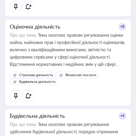
Оціночна діяльність
+8
Про що тема:
Тема охоплює правове регулювання оцінки
майна, майнових прав і професійної діяльності оцінювачів,
включно з кваліфікаційними вимогами, звітністю та
цифровими сервісами у сфері оціночної діяльності.
Відстеження нормативних і медійних змін у цій сфері
корисне для власника бізнесу, керівника, юриста або
Страхова діяльність
Фінансові послуги
бухгалтера під час оподаткування, приватизації, оренди
Будівельна діяльність
державного майна, корпоративних угод і перевірки
статусу суб'єктів оціночної діяльності
Будівельна діяльність
+4
Про що тема:
Тема охоплює правове регулювання
здійснення будівельної діяльності, порядок отримання