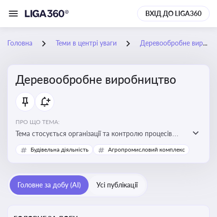
ВХІД ДО LIGA360
Головна
Теми в центрі уваги
Деревообробне виробництво
Деревообробне виробництво
ПРО ЩО ТЕМА:
Тема стосується організації та контролю процесів
переробки деревини, дотримання технічних
Будівельна діяльність
Агропромисловий комплекс
стандартів, екологічних вимог і безпеки праці на
деревообробних підприємствах
Головне за добу (AI)
Усі публікації