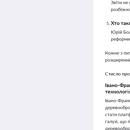
Звіти не
розбіжно
Хто так
Юрій Бол
реформи.
Кожне з пи
розширений
Стисло про
Івано-Фра
технологі
Івано-Франк
деревообро
стати плат
галузі, що
деревообро