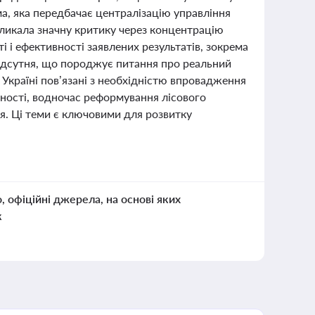
ма, яка передбачає централізацію управління
ликала значну критику через концентрацію
і і ефективності заявлених результатів, зокрема
відсутня, що породжує питання про реальний
 Україні пов’язані з необхідністю впровадження
ьності, водночас реформування лісового
ня. Ці теми є ключовими для розвитку
о, офіційні джерела, на основі яких
к