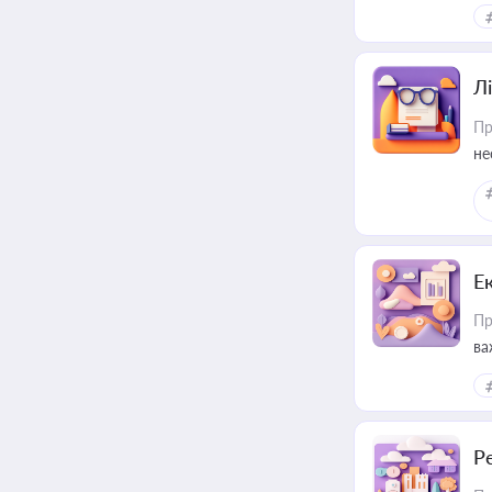
ре
Лі
Пр
не
Е
Пр
ва
за
Р