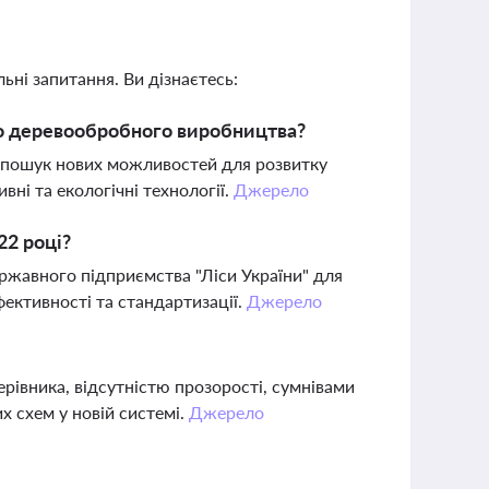
ьні запитання. Ви дізнаєтесь:
одо деревообробного виробництва?
і пошук нових можливостей для розвитку
ні та екологічні технології.
Джерело
22 році?
ержавного підприємства "Ліси України" для
ективності та стандартизації.
Джерело
ерівника, відсутністю прозорості, сумнівами
х схем у новій системі.
Джерело