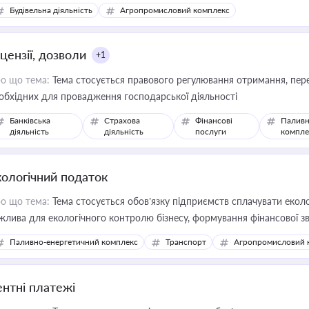
сурсами
Будівельна діяльність
Агропромисловий комплекс
цензії, дозволи
+1
о що тема:
Тема стосується правового регулювання отримання, пере
обхідних для провадження господарської діяльності
Банківська
Страхова
Фінансові
Паливн
діяльність
діяльність
послуги
компле
кологічний податок
о що тема:
Тема стосується обов’язку підприємств сплачувати еколо
жлива для екологічного контролю бізнесу, формування фінансової 
конодавства
Паливно-енергетичний комплекс
Транспорт
Агропромисловий 
ентні платежі