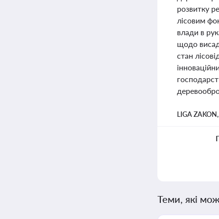
розвитку ре
лісовим фо
влади в рук
щодо висад
стан лісові
інноваційни
господарств
деревообро
LIGA ZAKON
Теми, які мож