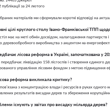
2 публікації за 24 лютого
ібраних матеріалів ми сформували короткі відповіді на актуал
овні цілі круглого столу Івано-Франківської ТПП щ
стіл має на меті обмін досвідом, налагодження партнерств 
о деревообробного виробництва з акцентом на енергоефектив
дбачає лісова реформа в Україні, започаткована у 20
передбачає ліквідацію 158 лісгоспів і створення єдиного д
зованого управління лісовим фондом з метою підвищення еф
ісова реформа викликала критику?
пов’язана з концентрацією влади і ресурсів в руках одного к
влених результатів висадки дерев та збереження корупційни
блеми існують у звітах про висадку мільярда дерев?