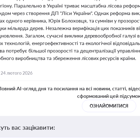
гіону. Паралельно в Україні триває масштабна лісова рефор
ндом через створення ДП "Ліси України". Однак реформа вик
ах одного керівника, Юрія Болоховця, та сумніви у прозорост
ки мільярда дерев. Незалежна верифікація цих показників 
дновлення. Загалом, сучасні виклики деревообробної галузі в
х технологій, енергоефективності та екологічної відповідал
а потребує більшої прозорості та децентралізації управлін
бного виробництва та збереження лісових ресурсів країни.
,
24 лютого 2026
Повний AI-огляд дня та посилання на всі новини, статті, віде
сформований цей підсумо
ОЗНАЙОМИТИСЯ
уть вас зацікавити: