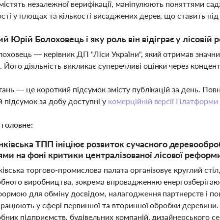
 містять незалежної верифікації, маніпулюють поняттями са
сті у площах та кількості висаджених дерев, що ставить під
ий Юрій Болоховець і яку роль він відіграє у лісовій 
оховець — керівник ДП "Ліси України", який отримав значни
 Його діяльність викликає суперечливі оцінки через концент
тань — це короткий підсумок змісту публікацій за день. По
 підсумок за добу доступні у
комерційній версії Платформи
 головне:
нківська ТПП ініціює розвиток сучасного деревооб
ями на фоні критики централізованої лісової реформи
івська торгово-промислова палата організовує круглий стіл
бного виробництва, зокрема впровадженню енергозберігаючи
формою для обміну досвідом, налагодження партнерств і п
 працюють у сфері первинної та вторинної обробки деревини
бних підприємств, будівельних компаній, дизайнерського се