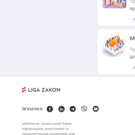
Пр
пр
М
Пр
Зв'язатися:
забезпечує український бізнес
інформацією, аналітикою та
технологічними рішеннями для