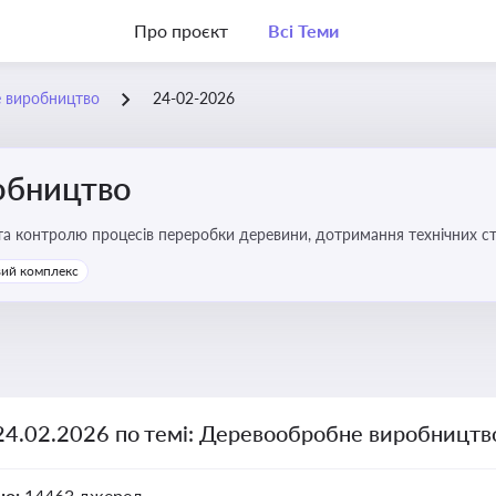
Про проєкт
Всі Теми
 виробництво
24-02-2026
обництво
 та контролю процесів переробки деревини, дотримання технічних ста
твах
ий комплекс
 24.02.2026 по темі: Деревообробне виробництв
но:
14463 джерел