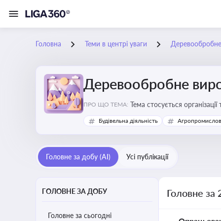
Головна
Теми в центрі уваги
Деревообробне
Деревообробне вир
Тема стосується організації
ПРО ЩО ТЕМА:
деревообробних підприємс
Будівельна діяльність
Агропромислов
Головне за добу (AI)
Усі публікації
ГОЛОВНЕ ЗА ДОБУ
Головне за
Головне за сьогодні
Опрацьова