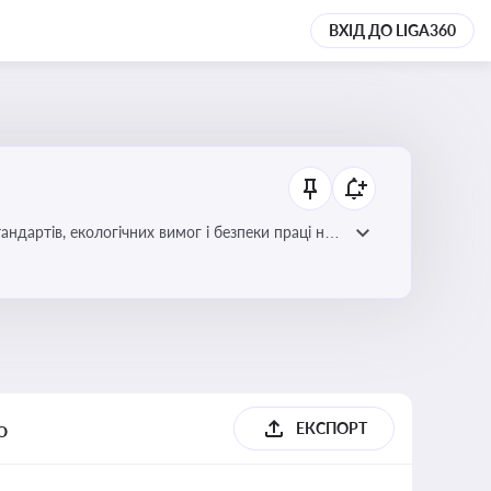
ВХІД ДО LIGA360
ндартів, екологічних вимог і безпеки праці на
о
ЕКСПОРТ