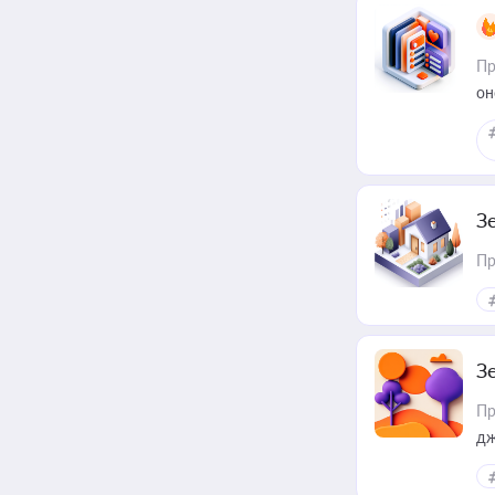
Пр
он
З
Пр
З
Пр
дж