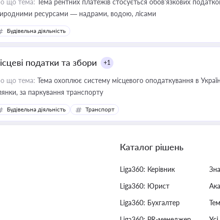
о що тема:
Тема рентних платежів стосується обов’язкових податков
иродними ресурсами — надрами, водою, лісами
Будівельна діяльність
ісцеві податки та збори
+1
о що тема:
Тема охоплює систему місцевого оподаткування в Україні
ділянки, за паркування транспорту
Будівельна діяльність
Транспорт
Каталог рішень
Liga360: Керівник
Зн
Liga360: Юрист
Ак
Liga360: Бухгалтер
Тем
Liga360: PR-менеджер
Усі