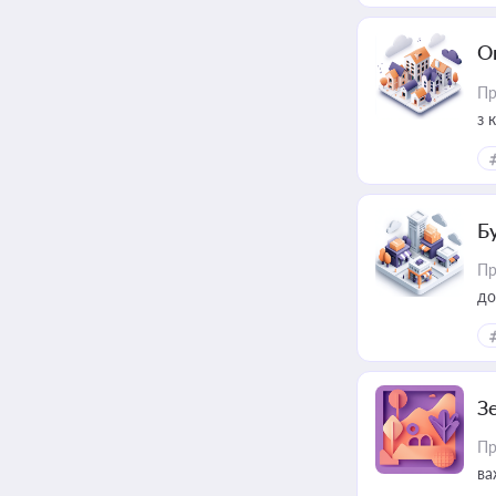
О
Пр
з 
ме
пр
Б
Пр
до
З
Пр
ва