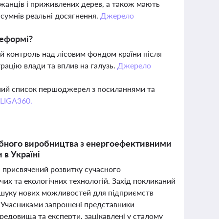
джанців і приживлених дерев, а також мають
 сумнів реальні досягнення.
Джерело
реформі?
й контроль над лісовим фондом країни після
рацію влади та вплив на галузь.
Джерело
вний список першоджерел з посиланнями та
 LIGA360.
робного виробництва з енергоефективними
 в Україні
, присвячений розвитку сучасного
х та екологічних технологій. Захід покликаний
ошуку нових можливостей для підприємств
. Учасниками запрошені представники
редовища та експерти, зацікавлені у сталому