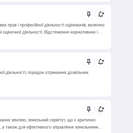
х прав і професійної діяльності оцінювачів, включно
і оціночної діяльності. Відстеження нормативних і
иста або бухгалтера під час оподаткування,
 статусу суб'єктів оціночної діяльності
ої діяльності, порядок отримання дозвільних
ування землею, земельний сервітут, що є критично
, а також для ефективного управління земельними