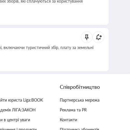
их зборів, які сплачуються за користування
, включаючи туристичний збір, плату за земельні
Співробітництво
айти юриста Liga:BOOK
Партнерська мережа
адемія ЛІГА:ЗАКОН
Реклама та PR
и в центрі уваги
Контакти
 рішення і продукти
Підтримка абонентів