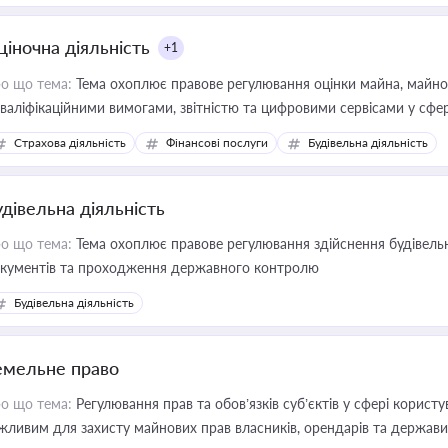
ціночна діяльність
+1
о що тема:
Тема охоплює правове регулювання оцінки майна, майнови
кваліфікаційними вимогами, звітністю та цифровими сервісами у сфер
дійних змін у цій сфері корисне для власника бізнесу, керівника, юр
Страхова діяльність
Фінансові послуги
Будівельна діяльність
иватизації, оренди державного майна, корпоративних угод і перевірки
удівельна діяльність
о що тема:
Тема охоплює правове регулювання здійснення будівельн
кументів та проходження державного контролю
Будівельна діяльність
емельне право
о що тема:
Регулювання прав та обов’язків суб’єктів у сфері корист
жливим для захисту майнових прав власників, орендарів та держави