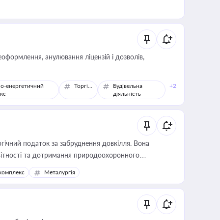
оформлення, анулювання ліцензій і дозволів,
о-енергетичний
Торгівля
Будівельна
+2
кс
діяльність
гічний податок за забруднення довкілля. Вона
звітності та дотримання природоохоронного
комплекс
Металургія