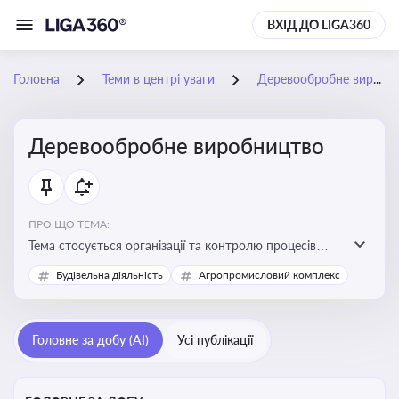
ВХІД ДО LIGA360
Головна
Теми в центрі уваги
Деревообробне виробництво
Деревообробне виробництво
ПРО ЩО ТЕМА:
Тема стосується організації та контролю процесів
переробки деревини, дотримання технічних
Будівельна діяльність
Агропромисловий комплекс
стандартів, екологічних вимог і безпеки праці на
деревообробних підприємствах
Головне за добу (AI)
Усі публікації