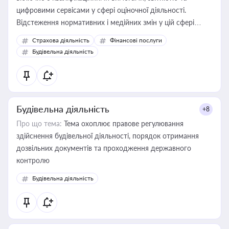
цифровими сервісами у сфері оціночної діяльності.
Відстеження нормативних і медійних змін у цій сфері
корисне для власника бізнесу, керівника, юриста або
Страхова діяльність
Фінансові послуги
бухгалтера під час оподаткування, приватизації, оренди
Будівельна діяльність
державного майна, корпоративних угод і перевірки
статусу суб'єктів оціночної діяльності
Будівельна діяльність
+8
Про що тема:
Тема охоплює правове регулювання
здійснення будівельної діяльності, порядок отримання
дозвільних документів та проходження державного
контролю
Будівельна діяльність