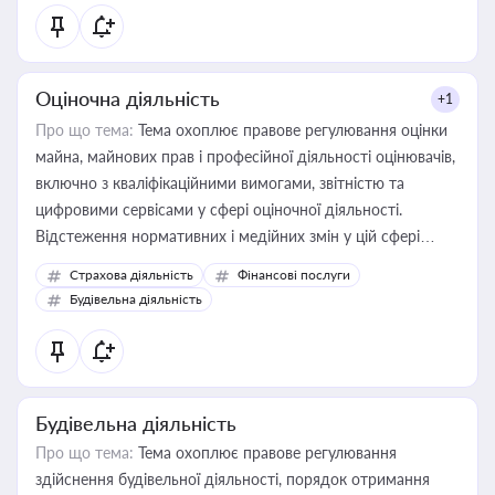
Оціночна діяльність
+1
Про що тема:
Тема охоплює правове регулювання оцінки
майна, майнових прав і професійної діяльності оцінювачів,
включно з кваліфікаційними вимогами, звітністю та
цифровими сервісами у сфері оціночної діяльності.
Відстеження нормативних і медійних змін у цій сфері
корисне для власника бізнесу, керівника, юриста або
Страхова діяльність
Фінансові послуги
бухгалтера під час оподаткування, приватизації, оренди
Будівельна діяльність
державного майна, корпоративних угод і перевірки
статусу суб'єктів оціночної діяльності
Будівельна діяльність
Про що тема:
Тема охоплює правове регулювання
здійснення будівельної діяльності, порядок отримання