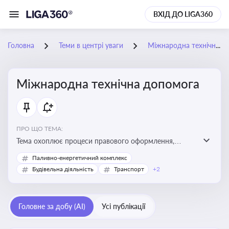
ВХІД ДО LIGA360
Головна
Теми в центрі уваги
Міжнародна технічна допомога
Міжнародна технічна допомога
ПРО ЩО ТЕМА:
Тема охоплює процеси правового оформлення,
адміністрування і контролю технічної допомоги, що
Паливно-енергетичний комплекс
надається Україні з-за кордону, і є критично
Будівельна діяльність
Транспорт
+2
важливою для ефективного використання ресурсів у
сфері розвитку, реформ та інфраструктурних проєктів
Головне за добу (AI)
Усі публікації