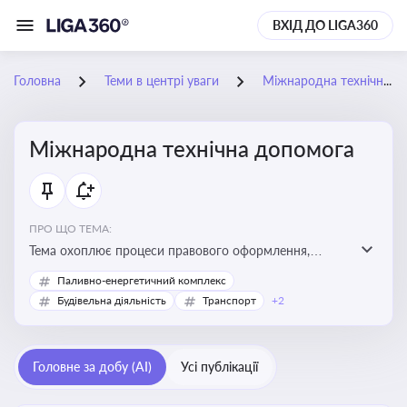
ВХІД ДО LIGA360
Головна
Теми в центрі уваги
Міжнародна технічна допомога
Міжнародна технічна допомога
ПРО ЩО ТЕМА:
Тема охоплює процеси правового оформлення,
адміністрування і контролю технічної допомоги, що
Паливно-енергетичний комплекс
надається Україні з-за кордону, і є критично
Будівельна діяльність
Транспорт
+2
важливою для ефективного використання ресурсів у
сфері розвитку, реформ та інфраструктурних проєктів
Головне за добу (AI)
Усі публікації