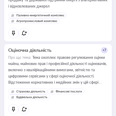
і відновлюваних джерел
Паливно-енергетичний комплекс
Агропромисловий комплекс
Оціночна діяльність
+7
Про що тема:
Тема охоплює правове регулювання оцінки
майна, майнових прав і професійної діяльності оцінювачів,
включно з кваліфікаційними вимогами, звітністю та
цифровими сервісами у сфері оціночної діяльності.
Відстеження нормативних і медійних змін у цій сфері
корисне для власника бізнесу, керівника, юриста або
Страхова діяльність
Фінансові послуги
бухгалтера під час оподаткування, приватизації, оренди
Будівельна діяльність
державного майна, корпоративних угод і перевірки
статусу суб'єктів оціночної діяльності