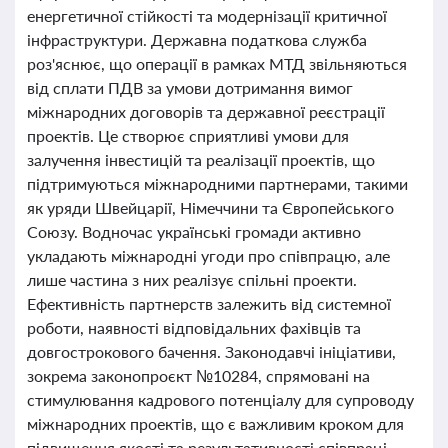
енергетичної стійкості та модернізації критичної
інфраструктури. Державна податкова служба
роз'яснює, що операції в рамках МТД звільняються
від сплати ПДВ за умови дотримання вимог
міжнародних договорів та державної реєстрації
проектів. Це створює сприятливі умови для
залучення інвестицій та реалізації проектів, що
підтримуються міжнародними партнерами, такими
як уряди Швейцарії, Німеччини та Європейського
Союзу. Водночас українські громади активно
укладають міжнародні угоди про співпрацю, але
лише частина з них реалізує спільні проекти.
Ефективність партнерств залежить від системної
роботи, наявності відповідальних фахівців та
довгострокового бачення. Законодавчі ініціативи,
зокрема законопроєкт №10284, спрямовані на
стимулювання кадрового потенціалу для супроводу
міжнародних проектів, що є важливим кроком для
підвищення якості та результативності співпраці.