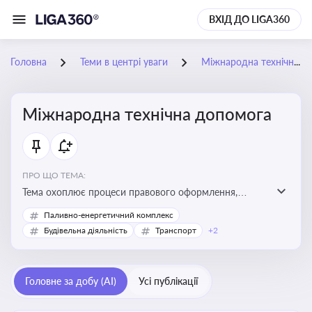
ВХІД ДО LIGA360
Головна
Теми в центрі уваги
Міжнародна технічна допомога
Міжнародна технічна допомога
ПРО ЩО ТЕМА:
Тема охоплює процеси правового оформлення,
адміністрування і контролю технічної допомоги, що
Паливно-енергетичний комплекс
надається Україні з-за кордону, і є критично
Будівельна діяльність
Транспорт
+2
важливою для ефективного використання ресурсів у
сфері розвитку, реформ та інфраструктурних проєктів
Головне за добу (AI)
Усі публікації