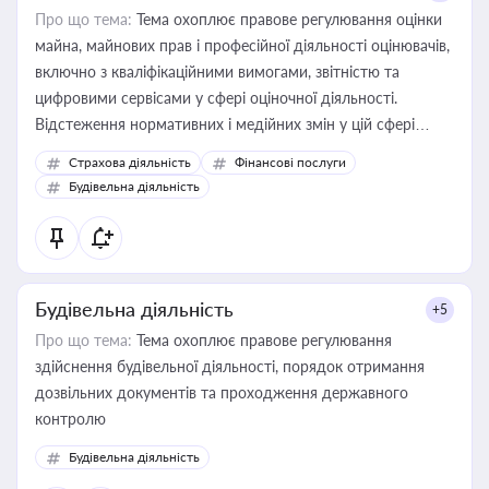
Про що тема:
Тема охоплює правове регулювання оцінки
майна, майнових прав і професійної діяльності оцінювачів,
включно з кваліфікаційними вимогами, звітністю та
цифровими сервісами у сфері оціночної діяльності.
Відстеження нормативних і медійних змін у цій сфері
корисне для власника бізнесу, керівника, юриста або
Страхова діяльність
Фінансові послуги
бухгалтера під час оподаткування, приватизації, оренди
Будівельна діяльність
державного майна, корпоративних угод і перевірки
статусу суб'єктів оціночної діяльності
Будівельна діяльність
+5
Про що тема:
Тема охоплює правове регулювання
здійснення будівельної діяльності, порядок отримання
дозвільних документів та проходження державного
контролю
Будівельна діяльність