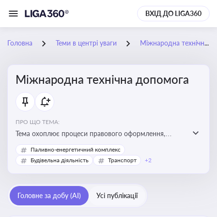
ВХІД ДО LIGA360
Головна
Теми в центрі уваги
Міжнародна технічна допомога
Міжнародна технічна допомога
ПРО ЩО ТЕМА:
Тема охоплює процеси правового оформлення,
адміністрування і контролю технічної допомоги, що
Паливно-енергетичний комплекс
надається Україні з-за кордону, і є критично
Будівельна діяльність
Транспорт
+2
важливою для ефективного використання ресурсів у
сфері розвитку, реформ та інфраструктурних проєктів
Головне за добу (AI)
Усі публікації