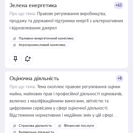
Зелена енергетика
+63
Про що тема:
Правове регулювання виробництва,
продажу та державної підтримки енергії з альтернативних
і відновлюваних джерел
Паливно-енергетичний комплекс
Агропромисловий комплекс
Оціночна діяльність
+8
Про що тема:
Тема охоплює правове регулювання оцінки
майна, майнових прав і професійної діяльності оцінювачів,
включно з кваліфікаційними вимогами, звітністю та
цифровими сервісами у сфері оціночної діяльності.
Відстеження нормативних і медійних змін у цій сфері
корисне для власника бізнесу, керівника, юриста або
Страхова діяльність
Фінансові послуги
бухгалтера під час оподаткування, приватизації, оренди
Будівельна діяльність