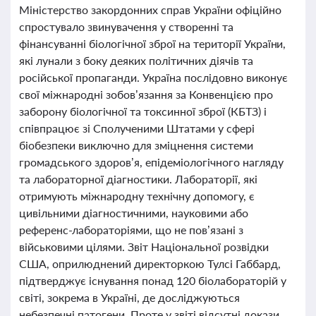
Міністерство закордонних справ України офіційно
спростувало звинувачення у створенні та
фінансуванні біологічної зброї на території України,
які лунали з боку деяких політичних діячів та
російської пропаганди. Україна послідовно виконує
свої міжнародні зобов’язання за Конвенцією про
заборону біологічної та токсинної зброї (КБТЗ) і
співпрацює зі Сполученими Штатами у сфері
біобезпеки виключно для зміцнення системи
громадського здоров’я, епідеміологічного нагляду
та лабораторної діагностики. Лабораторії, які
отримують міжнародну технічну допомогу, є
цивільними діагностичними, науковими або
референс-лабораторіями, що не пов’язані з
військовими цілями. Звіт Національної розвідки
США, оприлюднений директоркою Тулсі Габбард,
підтверджує існування понад 120 біолабораторій у
світі, зокрема в Україні, де досліджуються
небезпечні патогени. Проте у звіті відсутні докази