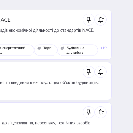
NACE
идів економічної діяльності до стандартів NACE,
о-енергетичний
Торгівля
Будівельна
+10
кс
діяльність
я та введення в експлуатацію об’єктів будівництва
о ліцензування, персоналу, технічних засобів