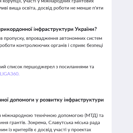
я корупції, участі у міжнародних грантових
иві вища освіта, досвід роботи не менше п'яти
прикордонної інфраструктури України?
ів пропуску, впровадження автономних систем
роботи контролюючих органів і сприяє безпеці
вний список першоджерел з посиланнями та
 LIGA360.
ічної допомоги у розвитку інфраструктури
і з міжнародною технічною допомогою (МТД) та
ання грантів. Зокрема, Славутська міська рада
м із критеріїв є досвід участі у проектах