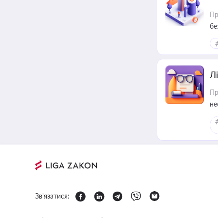
Пр
бе
Лі
Пр
не
Зв'язатися: