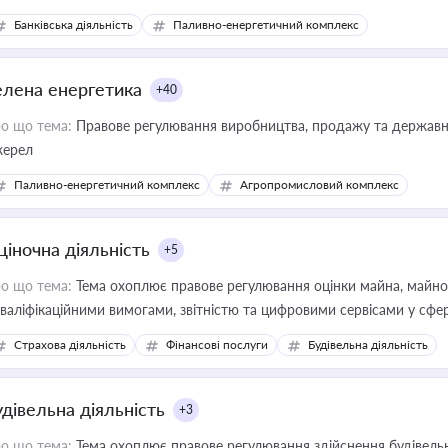
Банківська діяльність
Паливно-енергетичний комплекс
елена енергетика
+40
о що тема:
Правове регулювання виробництва, продажу та державної
ерел
Паливно-енергетичний комплекс
Агропромисловий комплекс
ціночна діяльність
+5
о що тема:
Тема охоплює правове регулювання оцінки майна, майнови
кваліфікаційними вимогами, звітністю та цифровими сервісами у сфер
дійних змін у цій сфері корисне для власника бізнесу, керівника, юр
Страхова діяльність
Фінансові послуги
Будівельна діяльність
иватизації, оренди державного майна, корпоративних угод і перевірки
удівельна діяльність
+3
о що тема:
Тема охоплює правове регулювання здійснення будівельн