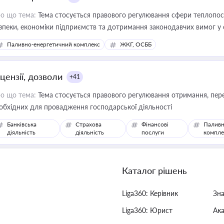
о що тема:
Тема стосується правового регулювання сфери теплопост
зпеки, економіки підприємств та дотримання законодавчих вимог у
Паливно-енергетичний комплекс
ЖКГ, ОСББ
цензії, дозволи
+41
о що тема:
Тема стосується правового регулювання отримання, пере
обхідних для провадження господарської діяльності
Банківська
Страхова
Фінансові
Паливн
діяльність
діяльність
послуги
компле
Каталог рішень
Liga360: Керівник
Зн
Liga360: Юрист
Ак