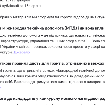
3 публікації за 15 червня
ібраних матеріалів ми сформували короткі відповіді на актуал
 міжнародна технічна допомога (МТД) і як вона впли
на технічна допомога – це підтримка, що надається міжна
 інфраструктури, управління та інших сфер в Україні. Вона с
ії України у світові процеси, зокрема через проекти у сфері 
руктури.
Джерело
аткові правила діють для грантів, отриманих в межа
 гранти, що отримані в рамках міжнародної технічної допом
вуються. Інші гранти оподатковуються як дохід фізичних ос
х осіб. Важливо дотримуватися вимог цільового використа
о
оги до кандидатів у конкурсну комісію наглядової рад