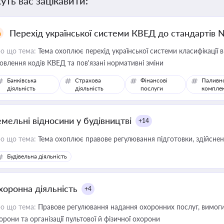
уть вас зацікавити:
Перехід української системи КВЕД до стандартів 
о що тема:
Тема охоплює перехід української системи класифікації в
овлення кодів КВЕД та пов'язані нормативні зміни
Банківська
Страхова
Фінансові
Паливн
діяльність
діяльність
послуги
компле
емельні відносини у будівництві
+14
о що тема:
Тема охоплює правове регулювання підготовки, здійсненн
Будівельна діяльність
хоронна діяльність
+4
о що тема:
Правове регулювання надання охоронних послуг, вимоги д
орони та організації пультової й фізичної охорони