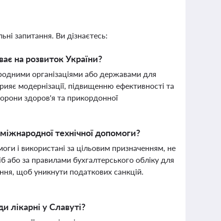
ьні запитання. Ви дізнаєтесь:
ває на розвиток України?
родними організаціями або державами для
прияє модернізації, підвищенню ефективності та
охорони здоров'я та прикордонної
х міжнародної технічної допомоги?
оги і використані за цільовим призначенням, не
іб або за правилами бухгалтерського обліку для
ння, щоб уникнути податкових санкцій.
и лікарні у Славуті?