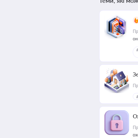
Теми, які мож
Пр
он
З
Пр
О
Пр
ох