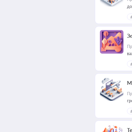
до
З
Пр
ва
ре
М
Пр
гр
Т