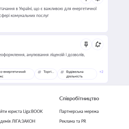
ачання в Україні, що є важливою для енергетичної
 сфері комунальних послуг
оформлення, анулювання ліцензій і дозволів,
о-енергетичний
Торгівля
Будівельна
+2
кс
діяльність
Співробітництво
айти юриста Liga:BOOK
Партнерська мережа
адемія ЛІГА:ЗАКОН
Реклама та PR