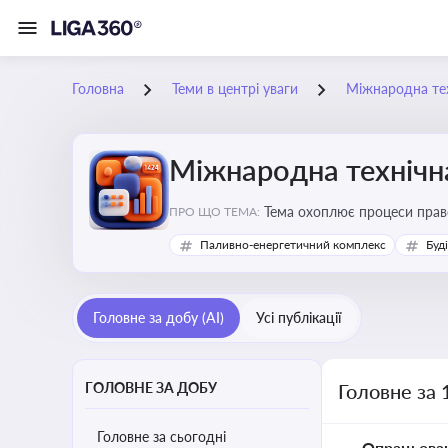
Головна
Теми в центрі уваги
Міжнародна те
Міжнародна технічн
Тема охоплює процеси право
ПРО ЩО ТЕМА:
важливою для ефективного в
Паливно-енергетичний комплекс
Буд
Головне за добу (AI)
Усі публікації
ГОЛОВНЕ ЗА ДОБУ
Головне за 
Головне за сьогодні
Опрацьова