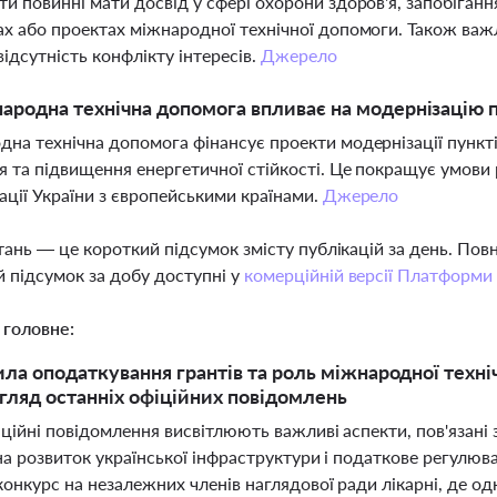
и повинні мати досвід у сфері охорони здоров'я, запобіганн
х або проектах міжнародної технічної допомоги. Також важл
відсутність конфлікту інтересів.
Джерело
ародна технічна допомога впливає на модернізацію 
на технічна допомога фінансує проекти модернізації пункт
 та підвищення енергетичної стійкості. Це покращує умови 
рації України з європейськими країнами.
Джерело
тань — це короткий підсумок змісту публікацій за день. По
 підсумок за добу доступні у
комерційній версії Платформи
 головне:
ила оподаткування грантів та роль міжнародної техн
огляд останніх офіційних повідомлень
іційні повідомлення висвітлюють важливі аспекти, пов'язан
на розвиток української інфраструктури і податкове регулюв
онкурс на незалежних членів наглядової ради лікарні, де одни