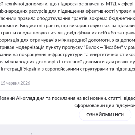
ї технічної допомоги, що підкреслює значення МТД у сфері 
міжнародних ресурсів для підвищення ефективності управлі
з'яснили правила оподаткування грантів, зокрема бюджетних
допомоги. Бюджетні гранти, що використовуються за цільов
і гранти оподатковуються як дохід фізичних осіб або за пра
формація для отримувачів міжнародної допомоги, яка допома
триває модернізація пункту пропуску "Вилок – Тисабеч" у р
аний на покращення інфраструктури та енергетичної стійко
ня міжнародних договорів і технічної допомоги для розвитк
 інтеграції України з європейськими структурами та підвище
,
15 червня 2026
Повний AI-огляд дня та посилання на всі новини, статті, віде
сформований цей підсумо
ОЗНАЙОМИТИСЯ