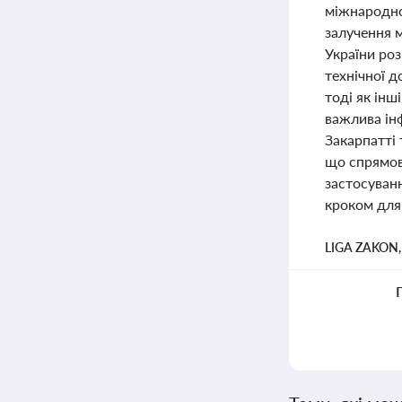
міжнародно
залучення 
України ро
технічної 
тоді як інш
важлива ін
Закарпатті 
що спрямов
застосуван
кроком для
LIGA ZAKON