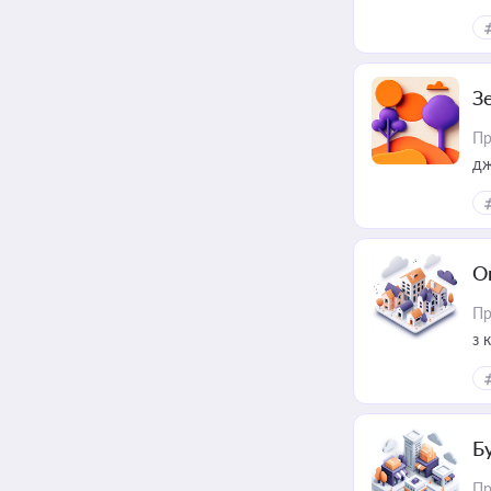
З
Пр
дж
О
Пр
з 
ме
пр
Б
Пр