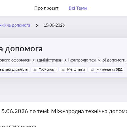
Про проєкт
Всі Теми
хнічна допомога
15-06-2026
а допомога
вого оформлення, адміністрування і контролю технічної допомоги, щ
икористання ресурсів у сфері розвитку, реформ та інфраструктурни
івельна діяльність
Транспорт
Металургія
Митниця та ЗЕД
15.06.2026 по темі: Міжнародна технічна допом
но:
15719 джерел