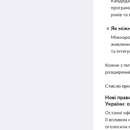
Кандидат
програма
років та 
Як міжн
Міжнарод
живлення
та інтег
Кожне з пи
розширений
Стисло про
Нові прав
України: 
Останні оф
її впливом 
оголосила к