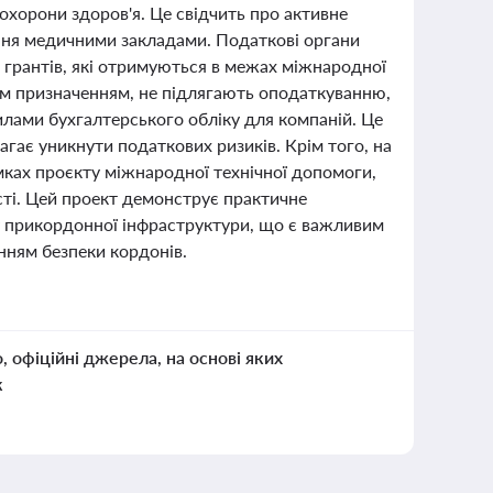
охорони здоров'я. Це свідчить про активне
ння медичними закладами. Податкові органи
 грантів, які отримуються в межах міжнародної
им призначенням, не підлягають оподаткуванню,
вилами бухгалтерського обліку для компаній. Це
гає уникнути податкових ризиків. Крім того, на
амках проєкту міжнародної технічної допомоги,
сті. Цей проект демонструє практичне
у прикордонної інфраструктури, що є важливим
нням безпеки кордонів.
о, офіційні джерела, на основі яких
к