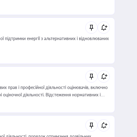
 підтримки енергії з альтернативних і відновлюваних
х прав і професійної діяльності оцінювачів, включно
і оціночної діяльності. Відстеження нормативних і
иста або бухгалтера під час оподаткування,
 статусу суб'єктів оціночної діяльності
ої діяльності, порядок отримання дозвільних