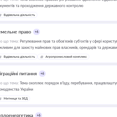
кументів та проходження державного контролю
Будівельна діяльність
емельне право
+6
о що тема:
Регулювання прав та обов’язків суб’єктів у сфері корист
жливим для захисту майнових прав власників, орендарів та держави
сурсами
Будівельна діяльність
Агропромисловий комплекс
іграційні питання
+6
о що тема:
Тема охоплює порядок в’їзду, перебування, працевлаштув
омадянства України
Митниця та ЗЕД
еплоенергетика
+6