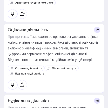
Агропромисловий комплекс
Оціночна діяльність
+9
Про що тема:
Тема охоплює правове регулювання оцінки
майна, майнових прав і професійної діяльності оцінювачів,
включно з кваліфікаційними вимогами, звітністю та
цифровими сервісами у сфері оціночної діяльності.
Відстеження нормативних і медійних змін у цій сфері
корисне для власника бізнесу, керівника, юриста або
Страхова діяльність
Фінансові послуги
бухгалтера під час оподаткування, приватизації, оренди
Будівельна діяльність
державного майна, корпоративних угод і перевірки
статусу суб'єктів оціночної діяльності
Будівельна діяльність
+6
Про що тема:
Тема охоплює правове регулювання