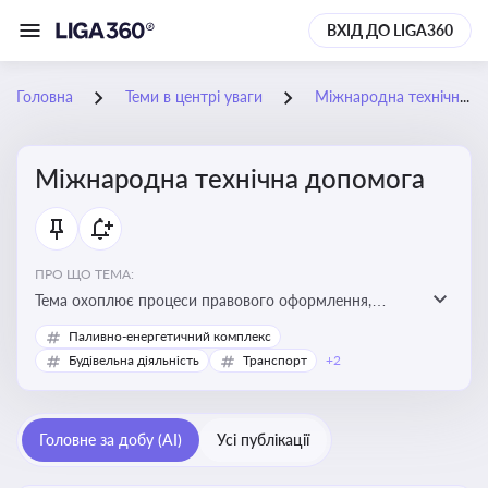
ВХІД ДО LIGA360
Головна
Теми в центрі уваги
Міжнародна технічна допомога
Міжнародна технічна допомога
ПРО ЩО ТЕМА:
Тема охоплює процеси правового оформлення,
адміністрування і контролю технічної допомоги, що
Паливно-енергетичний комплекс
надається Україні з-за кордону, і є критично
Будівельна діяльність
Транспорт
+2
важливою для ефективного використання ресурсів у
сфері розвитку, реформ та інфраструктурних проєктів
Головне за добу (AI)
Усі публікації