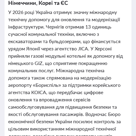
Німеччини, Кореї та ЄС
У 2026 році Україна отримує значну міжнародну
технічну допомогу для оновлення та модернізації
інфраструктури. Чернігів отримав 13 одиниць
сучасної комунальної техніки, включно з
екскаваторами та бульдозерами, що фінансується
урядом Японії через агентство JICA. У Херсоні
прийняли газові модульні котельні як допомогу від
німецького GIZ, що сприятиме покращенню
комунальних послуг. Міжнародна технічна
допомога також спрямована на модернізацію
аеропорту «Бориспіль» за підтримки корейського
агентства KOICA, що передбачає цифрове
оновлення та впровадження сервісів
самообслуговування для підвищення безпеки та
якості обслуговування пасажирів. Водночас Бюро
економічної безпеки України посилює контроль за
цільовим використанням міжнародної технічної
допомоги, розслідує випадки розтрати коштів,