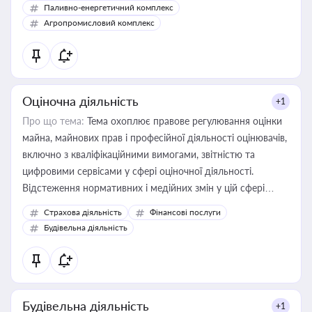
Паливно-енергетичний комплекс
Агропромисловий комплекс
Оціночна діяльність
+1
Про що тема:
Тема охоплює правове регулювання оцінки
майна, майнових прав і професійної діяльності оцінювачів,
включно з кваліфікаційними вимогами, звітністю та
цифровими сервісами у сфері оціночної діяльності.
Відстеження нормативних і медійних змін у цій сфері
корисне для власника бізнесу, керівника, юриста або
Страхова діяльність
Фінансові послуги
бухгалтера під час оподаткування, приватизації, оренди
Будівельна діяльність
державного майна, корпоративних угод і перевірки
статусу суб'єктів оціночної діяльності
Будівельна діяльність
+1