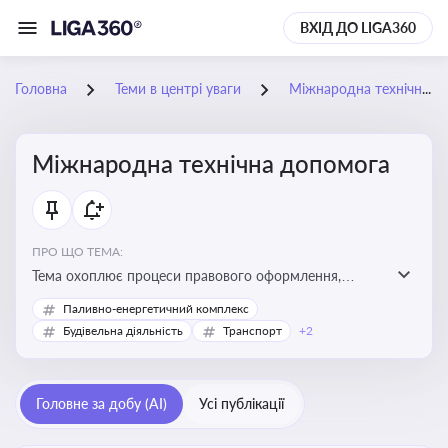
ВХІД ДО LIGA360
Головна
Теми в центрі уваги
Міжнародна технічна допомога
Міжнародна технічна допомога
ПРО ЩО ТЕМА:
Тема охоплює процеси правового оформлення,
адміністрування і контролю технічної допомоги, що
Паливно-енергетичний комплекс
надається Україні з-за кордону, і є критично
Будівельна діяльність
Транспорт
+2
важливою для ефективного використання ресурсів у
сфері розвитку, реформ та інфраструктурних проєктів
Головне за добу (AI)
Усі публікації