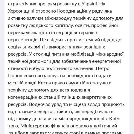
стратегічних програм розвитку в Україні. На
Херсонщині створено Координаційну раду, яка
активно залучає міжнародну технічну допомогу для
розвитку людського капіталу, освіти, професійної
перекваліфікації та інтеграції ветеранів і
переселенців. Це свідчить про системний підхід до
соціальних змін із використанням зовнішніх
ресурсів. У столиці питання мобілізації міжнародної
технічної допомоги для забезпечення енергетичної
стійкості набуло політичного значення. Петро
Порошенко наголошує на необхідності надати
міській владі Києва право самостійно залучати
технічну допомогу для встановлення
когенераційних станцій та інших енергетичних
ресурсів. Водночас уряд та місцева влада працюють
над планами енергостійкості, які передбачають
підтримку держави та міжнародних донорів. Крім
того, Міністерство фінансів оновило аналітичний
дашборд зарплат у держсекторі в рамках програми