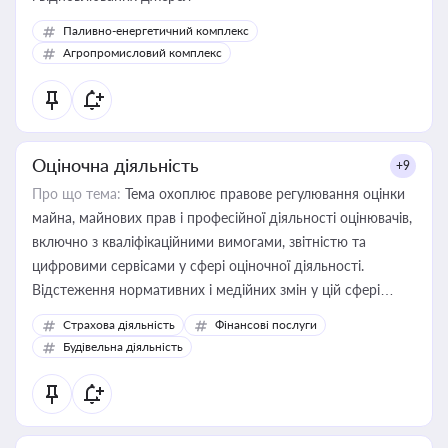
Паливно-енергетичний комплекс
Агропромисловий комплекс
Оціночна діяльність
+9
Про що тема:
Тема охоплює правове регулювання оцінки
майна, майнових прав і професійної діяльності оцінювачів,
включно з кваліфікаційними вимогами, звітністю та
цифровими сервісами у сфері оціночної діяльності.
Відстеження нормативних і медійних змін у цій сфері
корисне для власника бізнесу, керівника, юриста або
Страхова діяльність
Фінансові послуги
бухгалтера під час оподаткування, приватизації, оренди
Будівельна діяльність
державного майна, корпоративних угод і перевірки
статусу суб'єктів оціночної діяльності