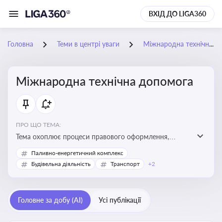
ВХІД ДО LIGA360
Головна
Теми в центрі уваги
Міжнародна технічна допомога
Міжнародна технічна допомога
ПРО ЩО ТЕМА:
Тема охоплює процеси правового оформлення,
адміністрування і контролю технічної допомоги, що
Паливно-енергетичний комплекс
надається Україні з-за кордону, і є критично
Будівельна діяльність
Транспорт
+2
важливою для ефективного використання ресурсів у
сфері розвитку, реформ та інфраструктурних проєктів
Головне за добу (AI)
Усі публікації