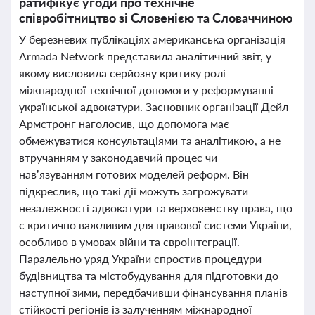
ратифікує угоди про технічне
співробітництво зі Словенією та Словаччиною
У березневих публікаціях американська організація
Armada Network представила аналітичний звіт, у
якому висловила серйозну критику ролі
міжнародної технічної допомоги у реформуванні
української адвокатури. Засновник організації Дейл
Армстронг наголосив, що допомога має
обмежуватися консультаціями та аналітикою, а не
втручанням у законодавчий процес чи
нав’язуванням готових моделей реформ. Він
підкреслив, що такі дії можуть загрожувати
незалежності адвокатури та верховенству права, що
є критично важливим для правової системи України,
особливо в умовах війни та євроінтеграції.
Паралельно уряд України спростив процедури
будівництва та містобудування для підготовки до
наступної зими, передбачивши фінансування планів
стійкості регіонів із залученням міжнародної