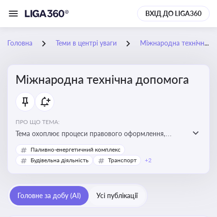
ВХІД ДО LIGA360
Головна
Теми в центрі уваги
Міжнародна технічна допомога
Міжнародна технічна допомога
ПРО ЩО ТЕМА:
Тема охоплює процеси правового оформлення,
адміністрування і контролю технічної допомоги, що
Паливно-енергетичний комплекс
надається Україні з-за кордону, і є критично
Будівельна діяльність
Транспорт
+2
важливою для ефективного використання ресурсів у
сфері розвитку, реформ та інфраструктурних проєктів
Головне за добу (AI)
Усі публікації