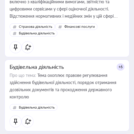
включно з кваліфікаційними вимогами, звітністю та
цифровими сервісами у сфері оціночної діяльності.
Відстеження нормативних і медійних змін у цій сфері
корисне для власника бізнесу, керівника, юриста або
Страхова діяльність
Фінансові послуги
бухгалтера під час оподаткування, приватизації, оренди
Будівельна діяльність
державного майна, корпоративних угод і перевірки
статусу суб'єктів оціночної діяльності
Будівельна діяльність
+6
Про що тема:
Тема охоплює правове регулювання
здійснення будівельної діяльності, порядок отримання
дозвільних документів та проходження державного
контролю
Будівельна діяльність