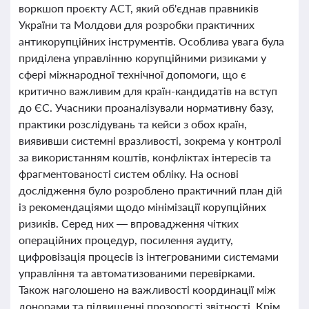
воркшоп проєкту ACT, який об'єднав правників
України та Молдови для розробки практичних
антикорупційних інструментів. Особлива увага була
приділена управлінню корупційними ризиками у
сфері міжнародної технічної допомоги, що є
критично важливим для країн-кандидатів на вступ
до ЄС. Учасники проаналізували нормативну базу,
практики розслідувань та кейси з обох країн,
виявивши системні вразливості, зокрема у контролі
за використанням коштів, конфліктах інтересів та
фрагментованості систем обліку. На основі
дослідження було розроблено практичний план дій
із рекомендаціями щодо мінімізації корупційних
ризиків. Серед них — впровадження чітких
операційних процедур, посилення аудиту,
цифровізація процесів із інтегрованими системами
управління та автоматизованими перевірками.
Також наголошено на важливості координації між
донорами та підвищенні прозорості звітності. Крім