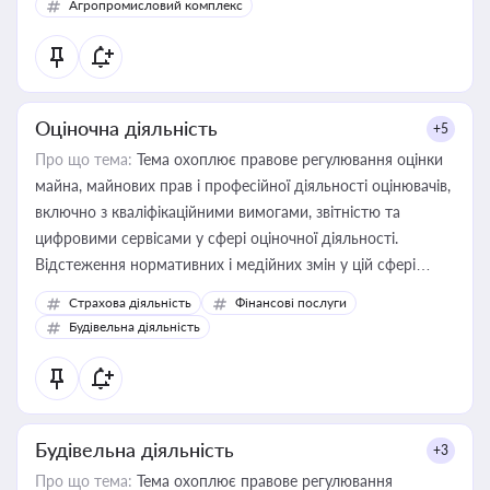
Агропромисловий комплекс
Оціночна діяльність
+5
Про що тема:
Тема охоплює правове регулювання оцінки
майна, майнових прав і професійної діяльності оцінювачів,
включно з кваліфікаційними вимогами, звітністю та
цифровими сервісами у сфері оціночної діяльності.
Відстеження нормативних і медійних змін у цій сфері
корисне для власника бізнесу, керівника, юриста або
Страхова діяльність
Фінансові послуги
бухгалтера під час оподаткування, приватизації, оренди
Будівельна діяльність
державного майна, корпоративних угод і перевірки
статусу суб'єктів оціночної діяльності
Будівельна діяльність
+3
Про що тема:
Тема охоплює правове регулювання