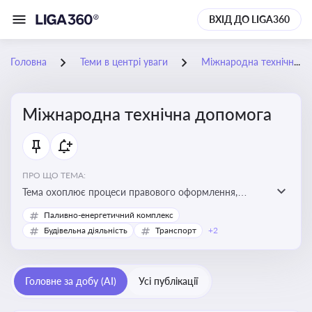
ВХІД ДО LIGA360
Головна
Теми в центрі уваги
Міжнародна технічна допомога
Міжнародна технічна допомога
ПРО ЩО ТЕМА:
Тема охоплює процеси правового оформлення,
адміністрування і контролю технічної допомоги, що
Паливно-енергетичний комплекс
надається Україні з-за кордону, і є критично
Будівельна діяльність
Транспорт
+2
важливою для ефективного використання ресурсів у
сфері розвитку, реформ та інфраструктурних проєктів
Головне за добу (AI)
Усі публікації