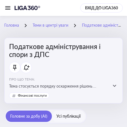
ВХІД ДО LIGA360
Головна
Теми в центрі уваги
Податкове адміністрування і спори з ДПС
Податкове адміністрування і
спори з ДПС
ПРО ЩО ТЕМА:
Тема стосується порядку оскарження рішень
податкових органів, що виникають внаслідок
Фінансові послуги
податкових перевірок, та механізмів захисту прав
платників податків
Головне за добу (AI)
Усі публікації