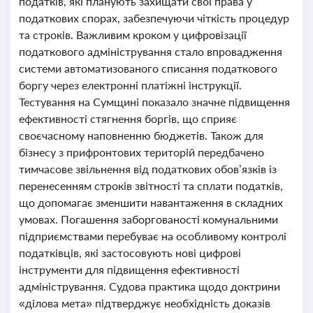
податків, які планують захищати свої права у
податкових спорах, забезпечуючи чіткість процедур
та строків. Важливим кроком у цифровізації
податкового адміністрування стало впровадження
системи автоматизованого списання податкового
боргу через електронні платіжні інструкції.
Тестування на Сумщині показало значне підвищення
ефективності стягнення боргів, що сприяє
своєчасному наповненню бюджетів. Також для
бізнесу з прифронтових територій передбачено
тимчасове звільнення від податкових обов’язків із
перенесенням строків звітності та сплати податків,
що допомагає зменшити навантаження в складних
умовах. Погашення заборгованості комунальними
підприємствами перебуває на особливому контролі
податківців, які застосовують нові цифрові
інструменти для підвищення ефективності
адміністрування. Судова практика щодо доктрини
«ділова мета» підтверджує необхідність доказів