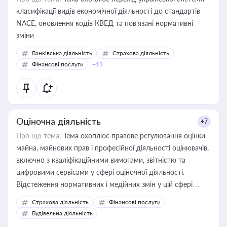
класифікації видів економічної діяльності до стандартів
NACE, оновлення кодів КВЕД та пов'язані нормативні
зміни
Банківська діяльність
Страхова діяльність
Фінансові послуги
+13
Оціночна діяльність
+7
Про що тема:
Тема охоплює правове регулювання оцінки
майна, майнових прав і професійної діяльності оцінювачів,
включно з кваліфікаційними вимогами, звітністю та
цифровими сервісами у сфері оціночної діяльності.
Відстеження нормативних і медійних змін у цій сфері
корисне для власника бізнесу, керівника, юриста або
Страхова діяльність
Фінансові послуги
бухгалтера під час оподаткування, приватизації, оренди
Будівельна діяльність
державного майна, корпоративних угод і перевірки