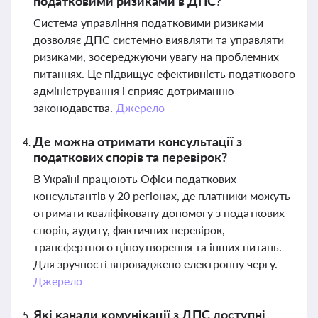
податковими ризиками в ДПС?
Система управління податковими ризиками
дозволяє ДПС системно виявляти та управляти
ризиками, зосереджуючи увагу на проблемних
питаннях. Це підвищує ефективність податкового
адміністрування і сприяє дотриманню
законодавства.
Джерело
Де можна отримати консультації з
податкових спорів та перевірок?
В Україні працюють Офіси податкових
консультантів у 20 регіонах, де платники можуть
отримати кваліфіковану допомогу з податкових
спорів, аудиту, фактичних перевірок,
трансфертного ціноутворення та інших питань.
Для зручності впроваджено електронну чергу.
Джерело
Які канали комунікації з ДПС доступні