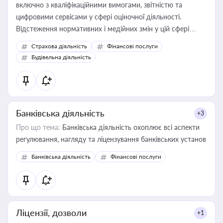
включно з кваліфікаційними вимогами, звітністю та
цифровими сервісами у сфері оціночної діяльності.
Відстеження нормативних і медійних змін у цій сфері
корисне для власника бізнесу, керівника, юриста або
Страхова діяльність
Фінансові послуги
бухгалтера під час оподаткування, приватизації, оренди
Будівельна діяльність
державного майна, корпоративних угод і перевірки
статусу суб'єктів оціночної діяльності
Банківська діяльність
+3
Про що тема:
Банківська діяльність охоплює всі аспекти
регулювання, нагляду та ліцензування банківських установ
Банківська діяльність
Фінансові послуги
Ліцензії, дозволи
+1