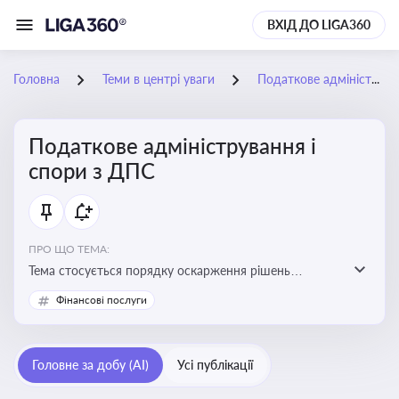
ВХІД ДО LIGA360
Головна
Теми в центрі уваги
Податкове адміністрування і спори з ДПС
Податкове адміністрування і
спори з ДПС
ПРО ЩО ТЕМА:
Тема стосується порядку оскарження рішень
податкових органів, що виникають внаслідок
Фінансові послуги
податкових перевірок, та механізмів захисту прав
платників податків
Головне за добу (AI)
Усі публікації