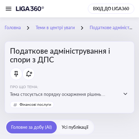
ВХІД ДО LIGA360
Головна
Теми в центрі уваги
Податкове адміністрування і спори з ДПС
Податкове адміністрування і
спори з ДПС
ПРО ЩО ТЕМА:
Тема стосується порядку оскарження рішень
податкових органів, що виникають внаслідок
Фінансові послуги
податкових перевірок, та механізмів захисту прав
платників податків
Головне за добу (AI)
Усі публікації