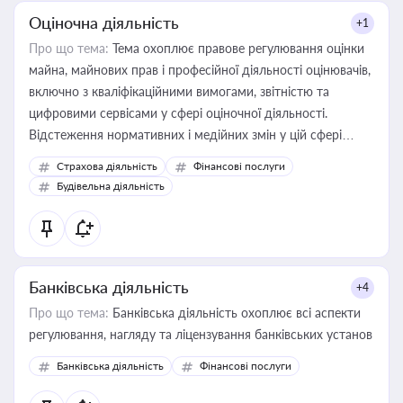
Оціночна діяльність
+1
Про що тема:
Тема охоплює правове регулювання оцінки
майна, майнових прав і професійної діяльності оцінювачів,
включно з кваліфікаційними вимогами, звітністю та
цифровими сервісами у сфері оціночної діяльності.
Відстеження нормативних і медійних змін у цій сфері
корисне для власника бізнесу, керівника, юриста або
Страхова діяльність
Фінансові послуги
бухгалтера під час оподаткування, приватизації, оренди
Будівельна діяльність
державного майна, корпоративних угод і перевірки
статусу суб'єктів оціночної діяльності
Банківська діяльність
+4
Про що тема:
Банківська діяльність охоплює всі аспекти
регулювання, нагляду та ліцензування банківських установ
Банківська діяльність
Фінансові послуги