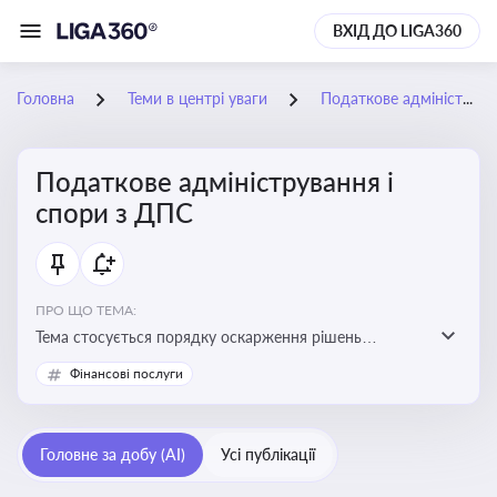
ВХІД ДО LIGA360
Головна
Теми в центрі уваги
Податкове адміністрування і спори з ДПС
Податкове адміністрування і
спори з ДПС
ПРО ЩО ТЕМА:
Тема стосується порядку оскарження рішень
податкових органів, що виникають внаслідок
Фінансові послуги
податкових перевірок, та механізмів захисту прав
платників податків
Головне за добу (AI)
Усі публікації