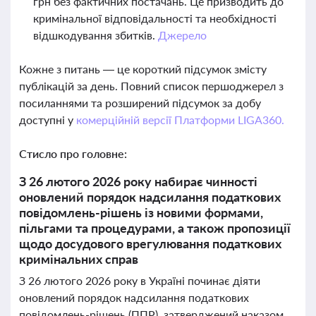
грн без фактичних постачань. Це призводить до
кримінальної відповідальності та необхідності
відшкодування збитків.
Джерело
Кожне з питань — це короткий підсумок змісту
публікацій за день. Повний список першоджерел з
посиланнями та розширений підсумок за добу
доступні у
комерційній версії Платформи LIGA360.
Стисло про головне:
З 26 лютого 2026 року набирає чинності
оновлений порядок надсилання податкових
повідомлень-рішень із новими формами,
пільгами та процедурами, а також пропозиції
щодо досудового врегулювання податкових
кримінальних справ
З 26 лютого 2026 року в Україні починає діяти
оновлений порядок надсилання податкових
повідомлень-рішень (ППР), затверджений наказом