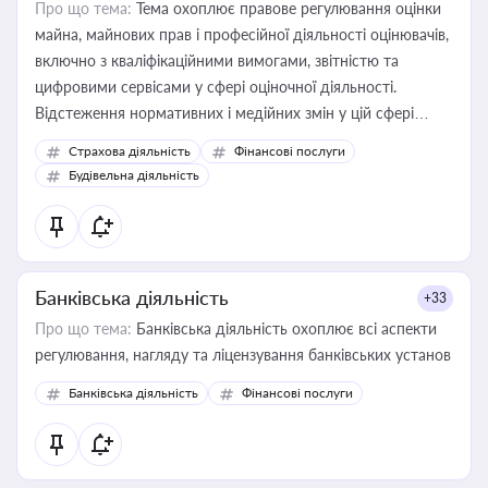
Про що тема:
Тема охоплює правове регулювання оцінки
майна, майнових прав і професійної діяльності оцінювачів,
включно з кваліфікаційними вимогами, звітністю та
цифровими сервісами у сфері оціночної діяльності.
Відстеження нормативних і медійних змін у цій сфері
корисне для власника бізнесу, керівника, юриста або
Страхова діяльність
Фінансові послуги
бухгалтера під час оподаткування, приватизації, оренди
Будівельна діяльність
державного майна, корпоративних угод і перевірки
статусу суб'єктів оціночної діяльності
Банківська діяльність
+33
Про що тема:
Банківська діяльність охоплює всі аспекти
регулювання, нагляду та ліцензування банківських установ
Банківська діяльність
Фінансові послуги