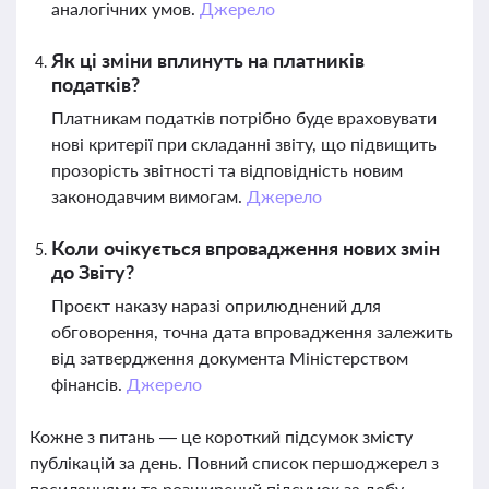
аналогічних умов.
Джерело
Як ці зміни вплинуть на платників
податків?
Платникам податків потрібно буде враховувати
нові критерії при складанні звіту, що підвищить
прозорість звітності та відповідність новим
законодавчим вимогам.
Джерело
Коли очікується впровадження нових змін
до Звіту?
Проєкт наказу наразі оприлюднений для
обговорення, точна дата впровадження залежить
від затвердження документа Міністерством
фінансів.
Джерело
Кожне з питань — це короткий підсумок змісту
публікацій за день. Повний список першоджерел з
посиланнями та розширений підсумок за добу