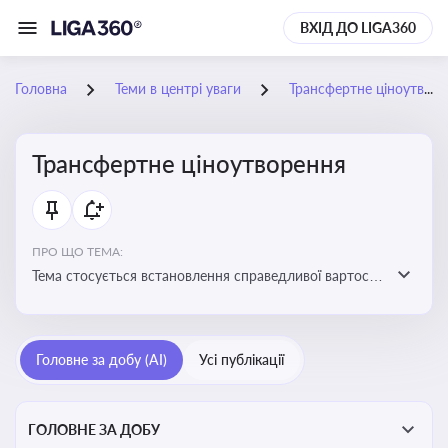
ВХІД ДО LIGA360
Головна
Теми в центрі уваги
Трансфертне ціноутворення
Трансфертне ціноутворення
ПРО ЩО ТЕМА:
Тема стосується встановлення справедливої вартості
в операціях між пов’язаними особами з метою
уникнення маніпуляцій оподаткуванням
Головне за добу (AI)
Усі публікації
ГОЛОВНЕ ЗА ДОБУ