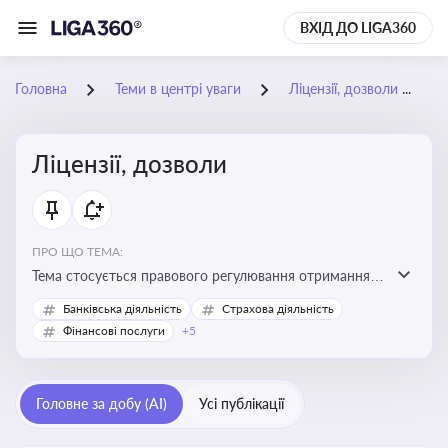
ВХІД ДО LIGA360
Головна
Теми в центрі уваги
Ліцензії, дозволи
Ліцензії, дозволи
ПРО ЩО ТЕМА:
Тема стосується правового регулювання отримання,
переоформлення, анулювання ліцензій і дозволів,
Банківська діяльність
Страхова діяльність
необхідних для провадження господарської
Фінансові послуги
+5
діяльності
Головне за добу (AI)
Усі публікації