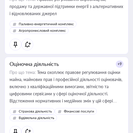
продажу та державної підтримки енергії з альтернативних
і відновлюваних джерел
Паливно-енергетичний комплекс
Агропромисловий комплекс
Оціночна діяльність
+9
Про що тема:
Тема охоплює правове регулювання оцінки
майна, майнових прав і професійної діяльності оцінювачів,
включно з кваліфікаційними вимогами, звітністю та
цифровими сервісами у сфері оціночної діяльності.
Відстеження нормативних і медійних змін у цій сфері
корисне для власника бізнесу, керівника, юриста або
Страхова діяльність
Фінансові послуги
бухгалтера під час оподаткування, приватизації, оренди
Будівельна діяльність
державного майна, корпоративних угод і перевірки
статусу суб'єктів оціночної діяльності