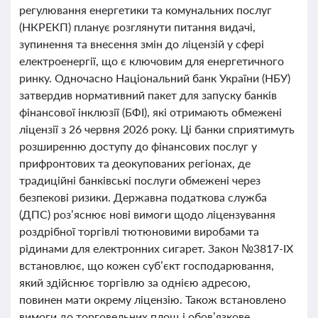
регулювання енергетики та комунальних послуг
(НКРЕКП) планує розглянути питання видачі,
зупинення та внесення змін до ліцензій у сфері
електроенергії, що є ключовим для енергетичного
ринку. Одночасно Національний банк України (НБУ)
затвердив нормативний пакет для запуску банків
фінансової інклюзії (БФІ), які отримають обмежені
ліцензії з 26 червня 2026 року. Ці банки сприятимуть
розширенню доступу до фінансових послуг у
прифронтових та деокупованих регіонах, де
традиційні банківські послуги обмежені через
безпекові ризики. Державна податкова служба
(ДПС) роз’яснює нові вимоги щодо ліцензування
роздрібної торгівлі тютюновими виробами та
рідинами для електронних сигарет. Закон №3817-ІХ
встановлює, що кожен суб’єкт господарювання,
який здійснює торгівлю за однією адресою,
повинен мати окрему ліцензію. Також встановлено
вимоги до торговельних площ і обов’язкове