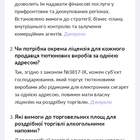
дозволить їм надавати фінансові послуги у
прифронтових та деокупованих регіонах.
Встановлено вимоги до стратегії, бізнес-плану,
внутрішнього контролю та залучення
комерційних агентів.
Джерело
Чи потрібна окрема ліцензія для кожного
продавця тютюнових виробів за однією
адресою?
Так, згідно з законом №3817-ІХ, кожен суб’єкт
господарювання, який торгує тютюновими
виробами або рідинами для електронних сигарет
за однією адресою, повинен мати власну
ліцензію на роздрібну торгівлю.
Джерело
Які вимоги до торговельних площ для
роздрібної торгівлі алкогольними
напоями?
Для роздрібної торгівлі алкогольними напоями,