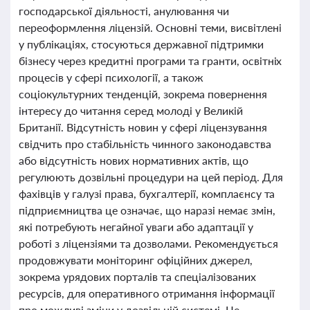
господарської діяльності, анулювання чи
переоформлення ліцензій. Основні теми, висвітлені
у публікаціях, стосуються державної підтримки
бізнесу через кредитні програми та гранти, освітніх
процесів у сфері психології, а також
соціокультурних тенденцій, зокрема повернення
інтересу до читання серед молоді у Великій
Британії. Відсутність новин у сфері ліцензування
свідчить про стабільність чинного законодавства
або відсутність нових нормативних актів, що
регулюють дозвільні процедури на цей період. Для
фахівців у галузі права, бухгалтерії, комплаєнсу та
підприємництва це означає, що наразі немає змін,
які потребують негайної уваги або адаптації у
роботі з ліцензіями та дозволами. Рекомендується
продовжувати моніторинг офіційних джерел,
зокрема урядових порталів та спеціалізованих
ресурсів, для оперативного отримання інформації
про можливі зміни у дозвільній системі. Це