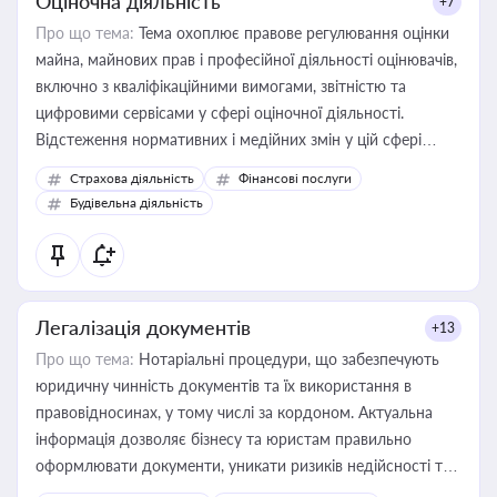
Оціночна діяльність
+7
Про що тема:
Тема охоплює правове регулювання оцінки
майна, майнових прав і професійної діяльності оцінювачів,
включно з кваліфікаційними вимогами, звітністю та
цифровими сервісами у сфері оціночної діяльності.
Відстеження нормативних і медійних змін у цій сфері
корисне для власника бізнесу, керівника, юриста або
Страхова діяльність
Фінансові послуги
бухгалтера під час оподаткування, приватизації, оренди
Будівельна діяльність
державного майна, корпоративних угод і перевірки
статусу суб'єктів оціночної діяльності
Легалізація документів
+13
Про що тема:
Нотаріальні процедури, що забезпечують
юридичну чинність документів та їх використання в
правовідносинах, у тому числі за кордоном. Актуальна
інформація дозволяє бізнесу та юристам правильно
оформлювати документи, уникати ризиків недійсності та
забезпечувати їх належне прийняття органами влади та