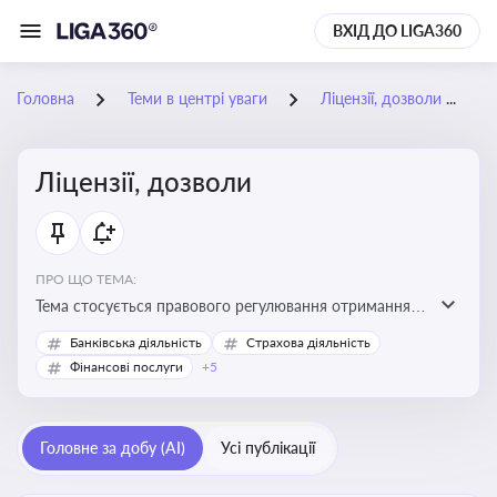
ВХІД ДО LIGA360
Головна
Теми в центрі уваги
Ліцензії, дозволи
Ліцензії, дозволи
ПРО ЩО ТЕМА:
Тема стосується правового регулювання отримання,
переоформлення, анулювання ліцензій і дозволів,
Банківська діяльність
Страхова діяльність
необхідних для провадження господарської
Фінансові послуги
+5
діяльності
Головне за добу (AI)
Усі публікації