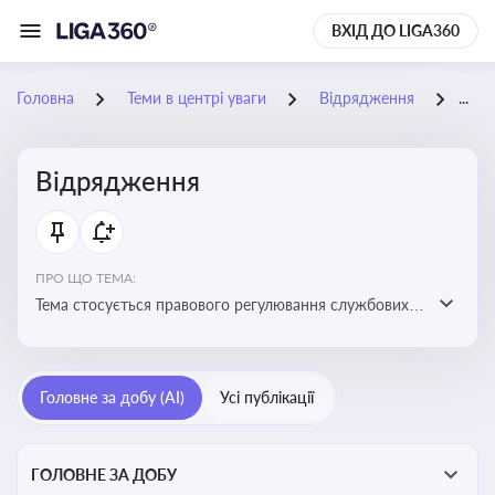
ВХІД ДО LIGA360
Головна
Теми в центрі уваги
Відрядження
06-
Відрядження
ПРО ЩО ТЕМА:
Тема стосується правового регулювання службових
відряджень, зокрема їх оформлення, витрат, звітності
та компенсацій
Головне за добу (AI)
Усі публікації
ГОЛОВНЕ ЗА ДОБУ