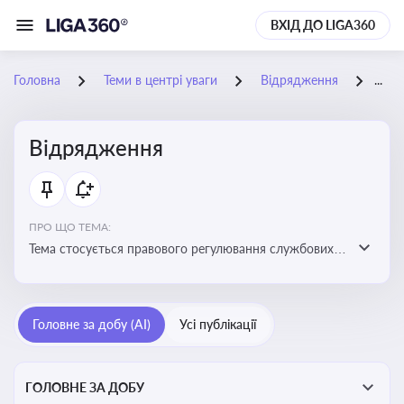
ВХІД ДО LIGA360
Головна
Теми в центрі уваги
Відрядження
23-
Відрядження
ПРО ЩО ТЕМА:
Тема стосується правового регулювання службових
відряджень, зокрема їх оформлення, витрат, звітності
та компенсацій
Головне за добу (AI)
Усі публікації
ГОЛОВНЕ ЗА ДОБУ