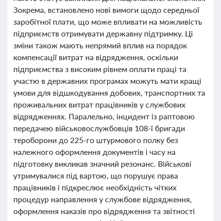
Зокрема, встановлено нові вимоги щодо середньої
заробітної плати, що може впливати на можливість
підприємств отримувати державну підтримку. Ці
зміни також мають непрямий вплив на порядок
компенсації витрат на відрядження, оскільки
підприємства з високим рівнем оплати праці та
участю в державних програмах можуть мати кращі
умови для відшкодування добових, транспортних та
проживальних витрат працівників у службових
відрядженнях. Паралельно, інцидент із раптовою
передачею військовослужбовців 108-ї бригади
тероборони до 225-го штурмового полку без
належного оформлення документів і часу на
підготовку викликав значний резонанс. Військові
утримувалися під вартою, що порушує права
працівників і підкреслює необхідність чітких
процедур направлення у службове відрядження,
оформлення наказів про відрядження та звітності