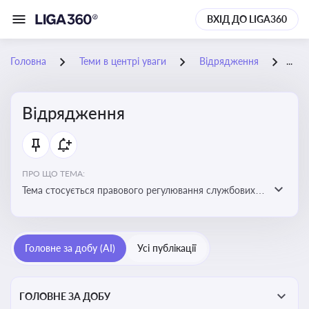
ВХІД ДО LIGA360
Головна
Теми в центрі уваги
Відрядження
31-
Відрядження
ПРО ЩО ТЕМА:
Тема стосується правового регулювання службових
відряджень, зокрема їх оформлення, витрат, звітності
та компенсацій
Головне за добу (AI)
Усі публікації
ГОЛОВНЕ ЗА ДОБУ