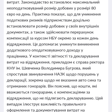
витрат. Законодавство встановлює максимальний
неоподатковуваний розмір добових у розмірі 80
євро на день. Практика показує, що для уникнення
податкових ризиків підприємствам доцільно
встановлювати розмір добових у своїх внутрішніх
документах, а також здійснювати перерахунок
компенсації за курсом НБУ окремо за кожен день
відрядження. Це допомагає уникнути виникнення
додаткового оподатковуваного доходу у
працівника. У контексті звітності та декларування
витрат на відрядження, прикладом є справа ректора
КНУ ім. Шевченка Володимира Бугрова, який
спростував звинувачення НАЗК щодо порушень у
декларації, зокрема щодо не вказання авто сина та
отриманих гонорарів. Він пояснив, що кошти, які
вважаються гонорарами, є компенсаціями за
відрядження, що не підлягають декларуванню. Цей
випадок ілюструє важливість правильного
оформлення та документування витрат на