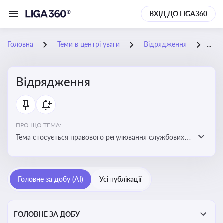
ВХІД ДО LIGA360
Головна
Теми в центрі уваги
Відрядження
06-
Відрядження
ПРО ЩО ТЕМА:
Тема стосується правового регулювання службових
відряджень, зокрема їх оформлення, витрат, звітності
та компенсацій
Головне за добу (AI)
Усі публікації
ГОЛОВНЕ ЗА ДОБУ