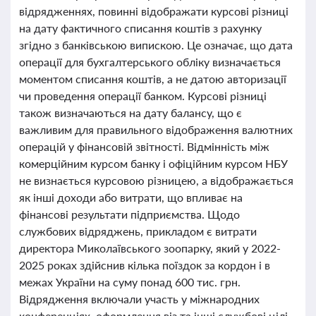
відрядженнях, повинні відображати курсові різниці
на дату фактичного списання коштів з рахунку
згідно з банківською випискою. Це означає, що дата
операції для бухгалтерського обліку визначається
моментом списання коштів, а не датою авторизації
чи проведення операції банком. Курсові різниці
також визначаються на дату балансу, що є
важливим для правильного відображення валютних
операцій у фінансовій звітності. Відмінність між
комерційним курсом банку і офіційним курсом НБУ
не визнається курсовою різницею, а відображається
як інші доходи або витрати, що впливає на
фінансові результати підприємства. Щодо
службових відряджень, прикладом є витрати
директора Миколаївського зоопарку, який у 2022-
2025 роках здійснив кілька поїздок за кордон і в
межах України на суму понад 600 тис. грн.
Відрядження включали участь у міжнародних
конференціях, оформлення віз та інші службові цілі,