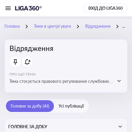
ВХІД ДО LIGA360
Головна
Теми в центрі уваги
Відрядження
02-
Відрядження
ПРО ЩО ТЕМА:
Тема стосується правового регулювання службових
відряджень, зокрема їх оформлення, витрат, звітності
та компенсацій
Головне за добу (AI)
Усі публікації
ГОЛОВНЕ ЗА ДОБУ