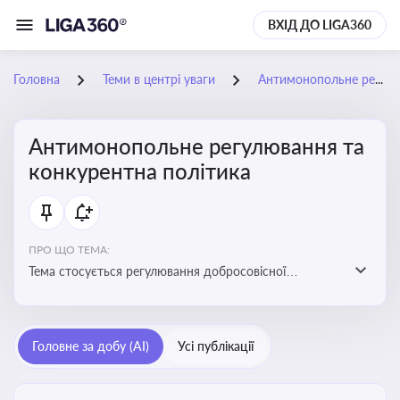
ВХІД ДО LIGA360
Головна
Теми в центрі уваги
Антимонопольне регулювання та конкурентна політика
Антимонопольне регулювання та
конкурентна політика
ПРО ЩО ТЕМА:
Тема стосується регулювання добросовісної
конкуренції між учасниками ринку, запобігання
зловживанню монопольним становищем і
забезпечення рівних умов для суб’єктів
Головне за добу (AI)
Усі публікації
господарювання