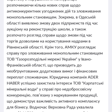
розпочинаючи кілька нових справ щодо
антиконкурентних узгоджених дій та зловживання
монопольним становищем. Зокрема, в Одеській
області виявлено змову двох підприємств під час
аукціону на реконструкцію школи, а також
розпочато розгляд справи щодо змови під час
торгів дозволами на користування надрами в
Рівненській області. Крім того, АМКУ розглядає
справу про зловживання монопольним становищем
ТОВ "Газорозподільні мережі України" у Івано-
Франківській області, що призводить до
необґрунтованих додаткових вимог і фінансових
переплат споживачам. Юридична компанія ADER
HABER успішно захистила інтереси ТОВ "Карпатські
мінеральні води" у справі про недобросовісну
конкуренцію, пов’язану з маркуванням продукції,
що демонструє важливість активного комплаєнсу
для бізнесу. Водночас Верховна Рада ухвалила