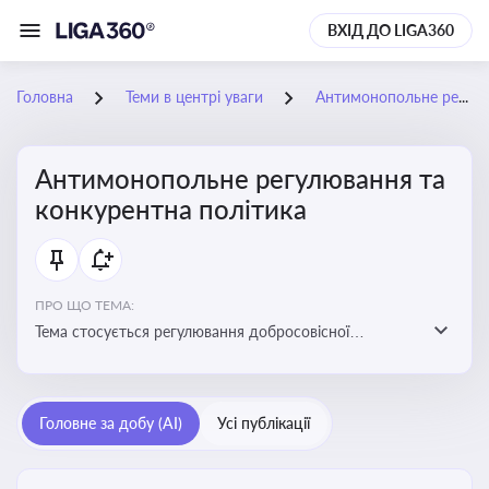
ВХІД ДО LIGA360
Головна
Теми в центрі уваги
Антимонопольне регулювання та конкурентна політика
Антимонопольне регулювання та
конкурентна політика
ПРО ЩО ТЕМА:
Тема стосується регулювання добросовісної
конкуренції між учасниками ринку, запобігання
зловживанню монопольним становищем і
забезпечення рівних умов для суб’єктів
Головне за добу (AI)
Усі публікації
господарювання