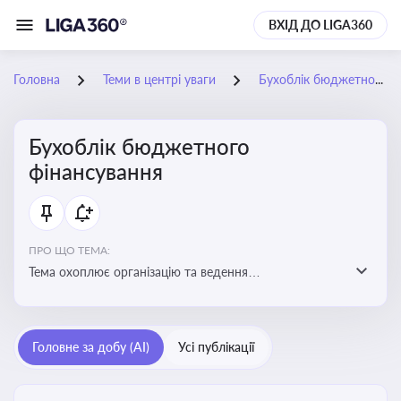
ВХІД ДО LIGA360
Головна
Теми в центрі уваги
Бухоблік бюджетного фінансування
Бухоблік бюджетного
фінансування
ПРО ЩО ТЕМА:
Тема охоплює організацію та ведення
бухгалтерського обліку в установах, що фінансуються
з бюджету
Головне за добу (AI)
Усі публікації