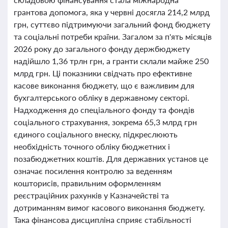
грантова допомога, яка у червні досягла 214,2 млрд
грн, суттєво підтримуючи загальний фонд бюджету
та соціальні потреби країни. Загалом за п'ять місяців
2026 року до загального фонду держбюджету
надійшло 1,36 трлн грн, а гранти склали майже 250
млрд грн. Ці показники свідчать про ефективне
касове виконання бюджету, що є важливим для
бухгалтерського обліку в державному секторі.
Надходження до спеціального фонду та фондів
соціального страхування, зокрема 65,3 млрд грн
єдиного соціального внеску, підкреслюють
необхідність точного обліку бюджетних і
позабюджетних коштів. Для державних установ це
означає посилення контролю за веденням
кошторисів, правильним оформленням
реєстраційних рахунків у Казначействі та
дотриманням вимог касового виконання бюджету.
Така фінансова дисципліна сприяє стабільності