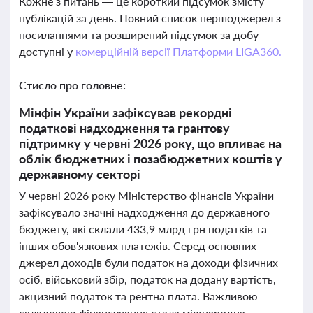
Кожне з питань — це короткий підсумок змісту
публікацій за день. Повний список першоджерел з
посиланнями та розширений підсумок за добу
доступні у
комерційній версії Платформи LIGA360.
Стисло про головне:
Мінфін України зафіксував рекордні
податкові надходження та грантову
підтримку у червні 2026 року, що впливає на
облік бюджетних і позабюджетних коштів у
державному секторі
У червні 2026 року Міністерство фінансів України
зафіксувало значні надходження до державного
бюджету, які склали 433,9 млрд грн податків та
інших обов'язкових платежів. Серед основних
джерел доходів були податок на доходи фізичних
осіб, військовий збір, податок на додану вартість,
акцизний податок та рентна плата. Важливою
складовою фінансування стала міжнародна