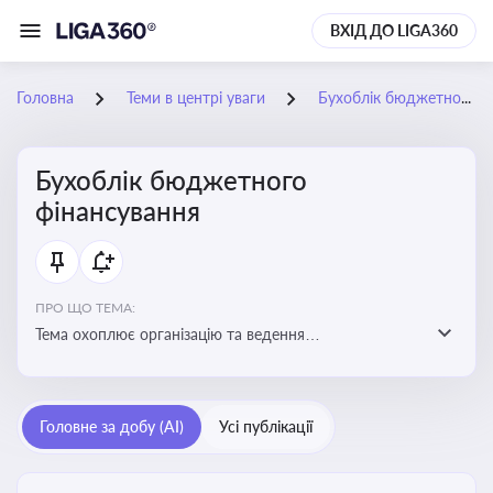
ВХІД ДО LIGA360
Головна
Теми в центрі уваги
Бухоблік бюджетного фінансування
Бухоблік бюджетного
фінансування
ПРО ЩО ТЕМА:
Тема охоплює організацію та ведення
бухгалтерського обліку в установах, що фінансуються
з бюджету
Головне за добу (AI)
Усі публікації