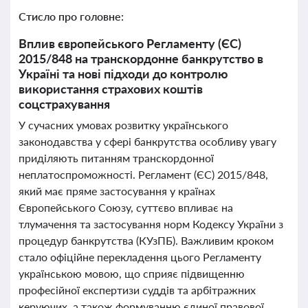
Стисло про головне:
Вплив європейського Регламенту (ЄС)
2015/848 на транскордонне банкрутство в
Україні та нові підходи до контролю
використання страхових коштів
соцстрахування
У сучасних умовах розвитку українського
законодавства у сфері банкрутства особливу увагу
приділяють питанням транскордонної
неплатоспроможності. Регламент (ЄС) 2015/848,
який має пряме застосування у країнах
Європейського Союзу, суттєво впливає на
тлумачення та застосування норм Кодексу України з
процедур банкрутства (КУзПБ). Важливим кроком
стало офіційне перекладення цього Регламенту
українською мовою, що сприяє підвищенню
професійної експертизи суддів та арбітражних
керуючих, а також формуванню єдиної правової