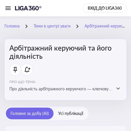
ВХІД ДО LIGA360
Головна
Теми в центрі уваги
Арбітражний керуючий та його діяльність
Арбітражний керуючий та його
діяльність
ПРО ЩО ТЕМА:
Про діяльність арбітражного керуючого — ключову
фігуру у процедурах банкрутства, яка виконує функції
управління майном боржника, санації або ліквідації
Головне за добу (AI)
Усі публікації