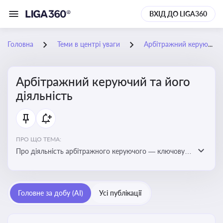
ВХІД ДО LIGA360
Головна
Теми в центрі уваги
Арбітражний керуючий та його діяльність
Арбітражний керуючий та його
діяльність
ПРО ЩО ТЕМА:
Про діяльність арбітражного керуючого — ключову
фігуру у процедурах банкрутства, яка виконує функції
управління майном боржника, санації або ліквідації
Головне за добу (AI)
Усі публікації