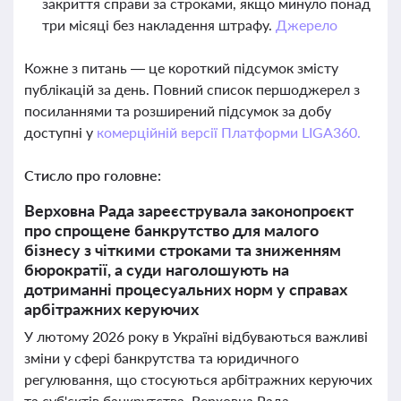
закриття справи за строками, якщо минуло понад
три місяці без накладення штрафу.
Джерело
Кожне з питань — це короткий підсумок змісту
публікацій за день. Повний список першоджерел з
посиланнями та розширений підсумок за добу
доступні у
комерційній версії Платформи LIGA360.
Стисло про головне:
Верховна Рада зареєструвала законопроєкт
про спрощене банкрутство для малого
бізнесу з чіткими строками та зниженням
бюрократії, а суди наголошують на
дотриманні процесуальних норм у справах
арбітражних керуючих
У лютому 2026 року в Україні відбуваються важливі
зміни у сфері банкрутства та юридичного
регулювання, що стосуються арбітражних керуючих
та суб'єктів банкрутства. Верховна Рада