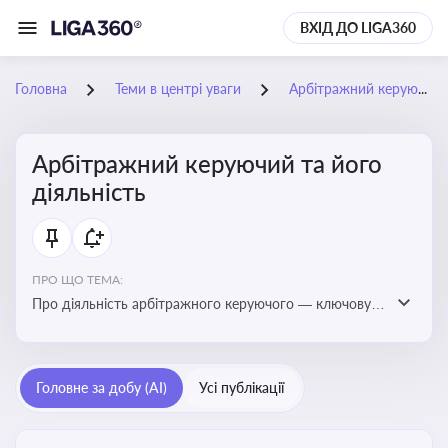
ВХІД ДО LIGA360
Головна
Теми в центрі уваги
Арбітражний керуючий та його діяльність
Арбітражний керуючий та його
діяльність
ПРО ЩО ТЕМА:
Про діяльність арбітражного керуючого — ключову
фігуру у процедурах банкрутства, яка виконує функції
управління майном боржника, санації або ліквідації
Головне за добу (AI)
Усі публікації