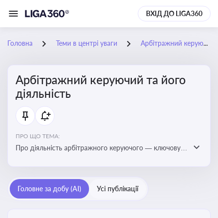
ВХІД ДО LIGA360
Головна
Теми в центрі уваги
Арбітражний керуючий та його діяльність
Арбітражний керуючий та його
діяльність
ПРО ЩО ТЕМА:
Про діяльність арбітражного керуючого — ключову
фігуру у процедурах банкрутства, яка виконує функції
управління майном боржника, санації або ліквідації
Головне за добу (AI)
Усі публікації