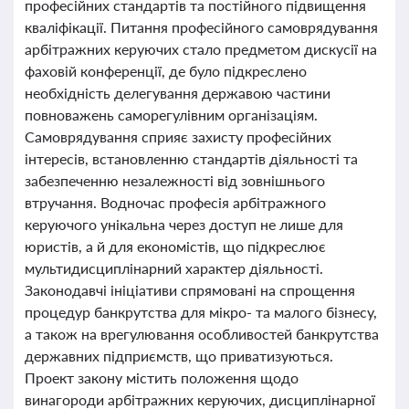
професійних стандартів та постійного підвищення
кваліфікації. Питання професійного самоврядування
арбітражних керуючих стало предметом дискусії на
фаховій конференції, де було підкреслено
необхідність делегування державою частини
повноважень саморегулівним організаціям.
Самоврядування сприяє захисту професійних
інтересів, встановленню стандартів діяльності та
забезпеченню незалежності від зовнішнього
втручання. Водночас професія арбітражного
керуючого унікальна через доступ не лише для
юристів, а й для економістів, що підкреслює
мультидисциплінарний характер діяльності.
Законодавчі ініціативи спрямовані на спрощення
процедур банкрутства для мікро- та малого бізнесу,
а також на врегулювання особливостей банкрутства
державних підприємств, що приватизуються.
Проект закону містить положення щодо
винагороди арбітражних керуючих, дисциплінарної