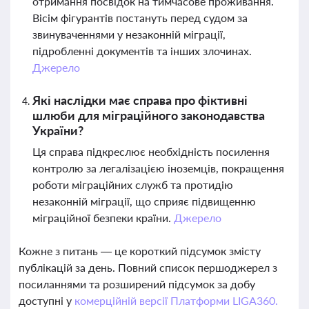
отримання посвідок на тимчасове проживання.
Вісім фігурантів постануть перед судом за
звинуваченнями у незаконній міграції,
підробленні документів та інших злочинах.
Джерело
Які наслідки має справа про фіктивні
шлюби для міграційного законодавства
України?
Ця справа підкреслює необхідність посилення
контролю за легалізацією іноземців, покращення
роботи міграційних служб та протидію
незаконній міграції, що сприяє підвищенню
міграційної безпеки країни.
Джерело
Кожне з питань — це короткий підсумок змісту
публікацій за день. Повний список першоджерел з
посиланнями та розширений підсумок за добу
доступні у
комерційній версії Платформи LIGA360.