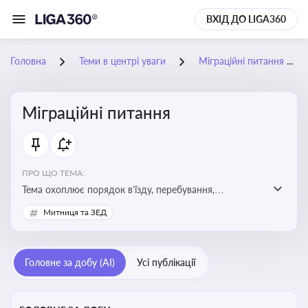
ВХІД ДО LIGA360
Головна
Теми в центрі уваги
Міграційні питання
Міграційні питання
ПРО ЩО ТЕМА:
Тема охоплює порядок в’їзду, перебування,
працевлаштування іноземців, а також набуття або
Митниця та ЗЕД
втрату громадянства України
Головне за добу (AI)
Усі публікації