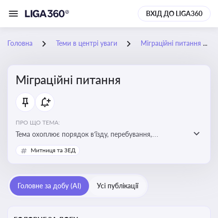
ВХІД ДО LIGA360
Головна
Теми в центрі уваги
Міграційні питання
Міграційні питання
ПРО ЩО ТЕМА:
Тема охоплює порядок в’їзду, перебування,
працевлаштування іноземців, а також набуття або
Митниця та ЗЕД
втрату громадянства України
Головне за добу (AI)
Усі публікації