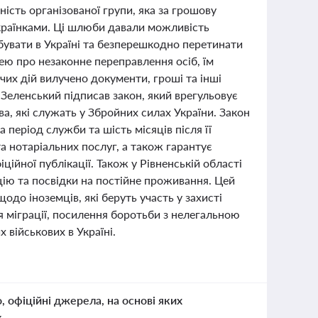
ість організованої групи, яка за грошову
країнками. Ці шлюби давали можливість
увати в Україні та безперешкодно перетинати
ею про незаконне переправлення осіб, їм
дчих дій вилучено документи, гроші та інші
Зеленський підписав закон, який врегульовує
а, які служать у Збройних силах України. Закон
період служби та шість місяців після її
а нотаріальних послуг, а також гарантує
ційної публікації. Також у Рівненській області
цію та посвідки на постійне проживання. Цей
до іноземців, які беруть участь у захисті
ня міграції, посилення боротьби з нелегальною
 військових в Україні.
о, офіційні джерела, на основі яких
к