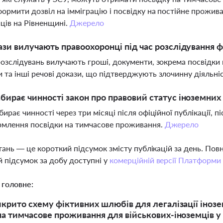
ормити дозвіл на імміграцію і посвідку на постійне прожива
ців на Рівненщині.
Джерело
ази вилучають правоохоронці під час розслідування 
розслідувань вилучають гроші, документи, зокрема посвідки
 та інші речові докази, що підтверджують злочинну діяльні
бирає чинності закон про правовий статус іноземних 
бирає чинності через три місяці після офіційної публікації, п
рмлення посвідки на тимчасове проживання.
Джерело
тань — це короткий підсумок змісту публікацій за день. По
 підсумок за добу доступні у
комерційній версії Платформи
 головне:
икрито схему фіктивних шлюбів для легалізації інозе
на тимчасове проживання для військових-іноземців у