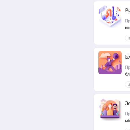
Ри
Пр
ва
Б
Пр
бл
З
Пр
мі