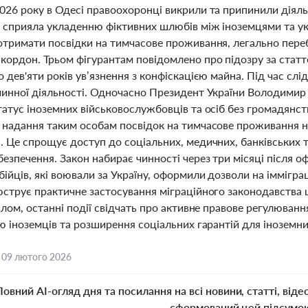
26 року в Одесі правоохоронці викрили та припинили діяльн
 сприяла укладенню фіктивних шлюбів між іноземцями та у
отримати посвідки на тимчасове проживання, легально переб
кордон. Трьом фігурантам повідомлено про підозру за статт
 дев'яти років ув’язнення з конфіскацією майна. Під час слі
чинної діяльності. Одночасно Президент України Володимир 
атус іноземних військовослужбовців та осіб без громадянств
надання таким особам посвідок на тимчасове проживання на 
 Це спрощує доступ до соціальних, медичних, банківських т
езпечення. Закон набирає чинності через три місяці після офі
ійців, які воювали за Україну, оформили дозволи на іммігра
струє практичне застосування міграційного законодавства що
алом, останні події свідчать про активне правове регулюван
ю іноземців та розширення соціальних гарантій для іноземних
,
09 лютого 2026
Повний AI-огляд дня та посилання на всі новини, статті, віде
сформований цей підсумо