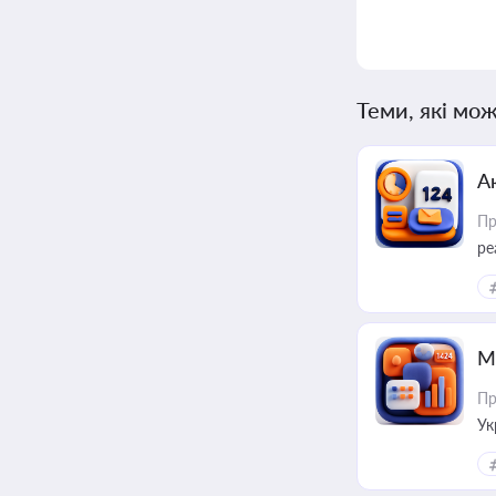
Теми, які мож
А
Пр
ре
М
Пр
Ук
ін