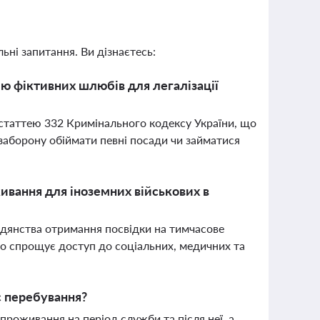
ьні запитання. Ви дізнаєтесь:
ію фіктивних шлюбів для легалізації
а статтею 332 Кримінального кодексу України, що
 заборону обіймати певні посади чи займатися
ивання для іноземних військових в
адянства отримання посвідки на тимчасове
 що спрощує доступ до соціальних, медичних та
оє перебування?
проживання на період служби та після неї, а