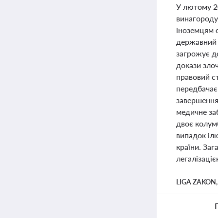
У лютому 20
винагороду
іноземцям 
державний 
загрожує до
докази зло
правовий ст
передбачає 
завершення.
медичне заб
двоє колумб
випадок ілю
країни. Заг
легалізаціє
LIGA ZAKON