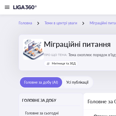
Головна
Теми в центрі уваги
Міграційні пит
Міграційні питання
Тема охоплює порядок в’їзд
ПРО ЩО ТЕМА:
Митниця та ЗЕД
Головне за добу (AI)
Усі публікації
ГОЛОВНЕ ЗА ДОБУ
Головне за 
Головне за сьогодні
Опрацьова