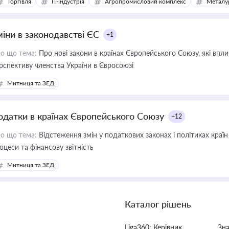
Торгівля
IT-індустрія
Агропромисловий комплекс
Металу
міни в законодавстві ЄС
+1
о що тема:
Про нові закони в країнах Європейського Союзу, які впливають на умови торгівлі, трудової міграції, інтеграції та
рспективу членства України в Євросоюзі
Митниця та ЗЕД
одатки в країнах Європейського Союзу
+12
о що тема:
Відстеження змін у податкових законах і політиках країн
оцеси та фінансову звітність
Митниця та ЗЕД
Каталог рішень
Liga360: Керівник
Зн