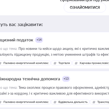
ОЗНАЙОМИТИСЯ
уть вас зацікавити:
кцизний податок
+14
о що тема:
Про новини та кейси щодо акцизу, які є критично важли
алізують підакцизну продукцію, з метою уникнення штрафів та ефек
Паливно-енергетичний комплекс
Торгівля
Харчова промисловіс
іжнародна технічна допомога
+13
о що тема:
Тема охоплює процеси правового оформлення, адміністр
раїні з-за кордону, і є критично важливою для ефективного використ
фраструктурних проєктів
Паливно-енергетичний комплекс
Будівельна діяльність
Транспо