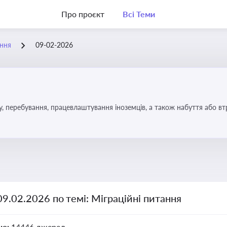
Про проєкт
Всі Теми
ання
09-02-2026
у, перебування, працевлаштування іноземців, а також набуття або в
09.02.2026 по темі: Міграційні питання
но:
14446 джерел