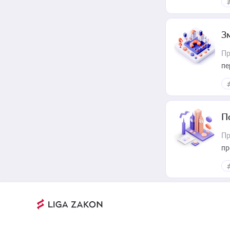
З
Пр
пе
П
Пр
пр