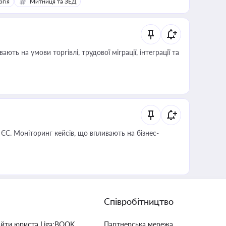
ргія
Митниця та ЗЕД
 ЄС. Моніторинг кейсів, що впливають на бізнес-
Співробітництво
айти юриста Liga:BOOK
Партнерська мережа