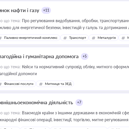
нок нафти і газу
+11
о що тема:
Про регулювання видобування, обробки, транспортування
жливо для енергетичної безпеки, інвестицій у галузь та дотримання 
Паливно-енергетичний комплекс
Транспорт
Металургія
лагодійна і гуманітарна допомога
+5
о що тема:
Кейси та нормативний супровід обліку, митного оформлен
агодійної допомоги
Фінансові послуги
Митниця та ЗЕД
овнішньоекономічна діяльність
+7
о що тема:
Взаємодія країни з іншими державами в економічній сфері
жнародні фінансові операції, інвестиції, торгівлю, митне регулювання