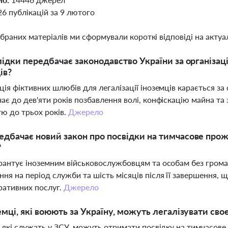
26 публікацій за 9 лютого
ібраних матеріалів ми сформували короткі відповіді на актуал
лідки передбачає законодавство України за організац
ів?
ція фіктивних шлюбів для легалізації іноземців карається з
ає до дев'яти років позбавлення волі, конфіскацію майна та
тю до трьох років.
Джерело
дбачає новий закон про посвідки на тимчасове прож
?
рантує іноземним військовослужбовцям та особам без гром
ня на період служби та шість місяців після її завершення,
ративних послуг.
Джерело
емці, які воюють за Україну, можуть легалізувати св
, які служать у ЗСУ, можуть отримати посвідку на тимчасове 