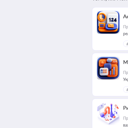
А
Пр
ре
М
Пр
Ук
ін
Ри
Пр
ва