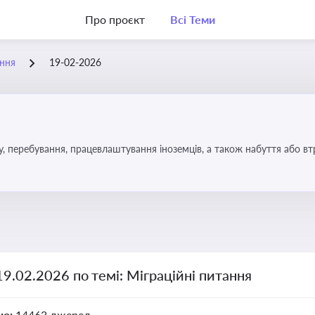
Про проєкт
Всі Теми
ання
19-02-2026
у, перебування, працевлаштування іноземців, а також набуття або в
19.02.2026 по темі: Міграційні питання
но:
14463 джерел