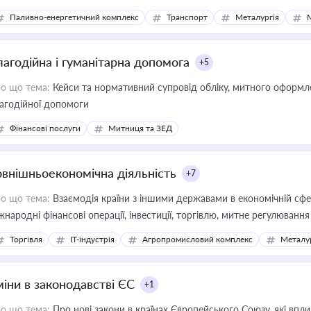
Паливно-енергетичний комплекс
Транспорт
Металургія
лагодійна і гуманітарна допомога
+5
о що тема:
Кейси та нормативний супровід обліку, митного оформлен
агодійної допомоги
Фінансові послуги
Митниця та ЗЕД
овнішньоекономічна діяльність
+7
о що тема:
Взаємодія країни з іншими державами в економічній сфері
жнародні фінансові операції, інвестиції, торгівлю, митне регулювання
Торгівля
IT-індустрія
Агропромисловий комплекс
Металу
міни в законодавстві ЄС
+1
о що тема:
Про нові закони в країнах Європейського Союзу, які впливають на умови торгівлі, трудової міграції, інтеграції та