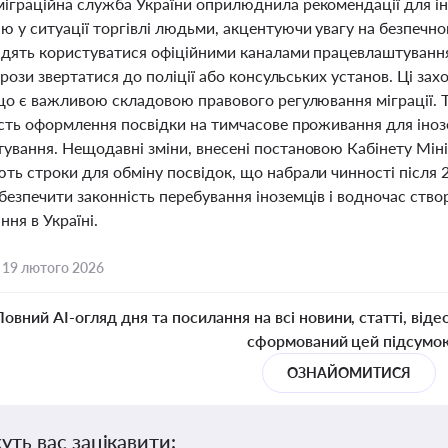
іграційна служба України оприлюднила рекомендації для ін
 у ситуації торгівлі людьми, акцентуючи увагу на безпечно
адять користуватися офіційними каналами працевлаштуванн
агрози звертатися до поліції або консульських установ. Ці зах
 що є важливою складовою правового регулювання міграції. 
сть оформлення посвідки на тимчасове проживання для інозе
ування. Нещодавні зміни, внесені постановою Кабінету Міні
ть строки для обміну посвідок, що набрали чинності після 
безпечити законність перебування іноземців і водночас ств
ння в Україні.
,
19 лютого 2026
Повний AI-огляд дня та посилання на всі новини, статті, віде
сформований цей підсумо
ОЗНАЙОМИТИСЯ
уть вас зацікавити: