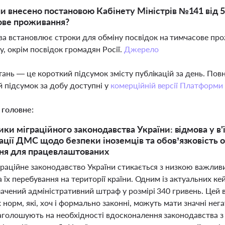
ни внесено постановою Кабінету Міністрів №141 від 
ове проживання?
а встановлює строки для обміну посвідок на тимчасове прож
у, окрім посвідок громадян Росії.
Джерело
тань — це короткий підсумок змісту публікацій за день. По
 підсумок за добу доступні у
комерційній версії Платформи
 головне:
ики міграційного законодавства України: відмова у в
ції ДМС щодо безпеки іноземців та обов’язковість 
ня для працевлаштованих
граційне законодавство України стикається з низкою важлив
а їх перебування на території країни. Одним із актуальних ке
лачений адміністративний штраф у розмірі 340 гривень. Цей
 норм, які, хоч і формально законні, можуть мати значні негат
аголошують на необхідності вдосконалення законодавства з 