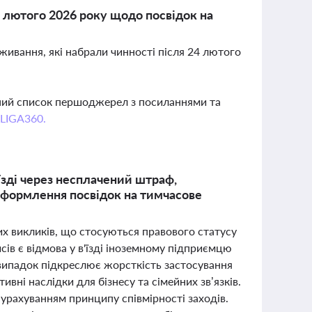
5 лютого 2026 року щодо посвідок на
ивання, які набрали чинності після 24 лютого
вний список першоджерел з посиланнями та
 LIGA360.
'їзді через несплачений штраф,
оформлення посвідок на тимчасове
их викликів, що стосуються правового статусу
йсів є відмова у в'їзді іноземному підприємцю
 випадок підкреслює жорсткість застосування
ивні наслідки для бізнесу та сімейних зв’язків.
урахуванням принципу співмірності заходів.