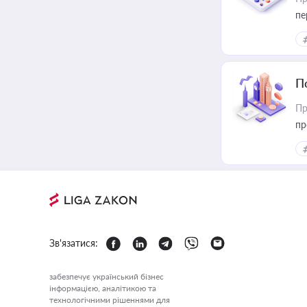
пе
П
Пр
пр
Зв'язатися:
забезпечує український бізнес
інформацією, аналітикою та
технологічними рішеннями для