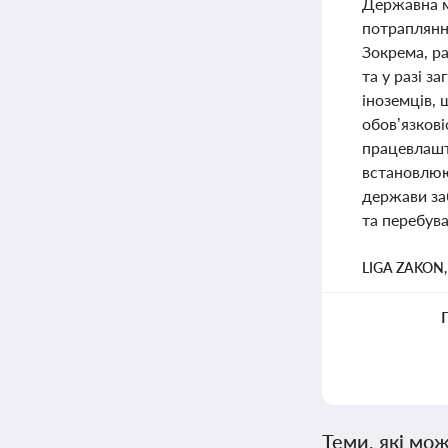
Державна м
потраплянню
Зокрема, р
та у разі з
іноземців,
обов’язкові
працевлашт
встановлюю
держави за
та перебува
LIGA ZAKON
Теми, які мож