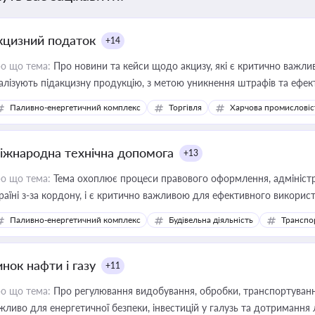
кцизний податок
+14
о що тема:
Про новини та кейси щодо акцизу, які є критично важли
алізують підакцизну продукцію, з метою уникнення штрафів та ефек
Паливно-енергетичний комплекс
Торгівля
Харчова промисловіс
іжнародна технічна допомога
+13
о що тема:
Тема охоплює процеси правового оформлення, адміністр
раїні з-за кордону, і є критично важливою для ефективного використ
фраструктурних проєктів
Паливно-енергетичний комплекс
Будівельна діяльність
Транспо
нок нафти і газу
+11
о що тема:
Про регулювання видобування, обробки, транспортування
жливо для енергетичної безпеки, інвестицій у галузь та дотримання 