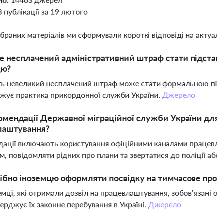
3 публікації за 19 лютого
ібраних матеріалів ми сформували короткі відповіді на актуал
 несплачений адміністративний штраф стати підстав
цю?
іть невеликий несплачений штраф може стати формальною пі
жує практика прикордонної служби України.
Джерело
омендації Державної міграційної служби України для
лаштування?
ації включають користування офіційними каналами працев
м, повідомляти рідних про плани та звертатися до поліції аб
ібно іноземцю оформляти посвідку на тимчасове про
земці, які отримали дозвіл на працевлаштування, зобов’язан
ерджує їх законне перебування в Україні.
Джерело