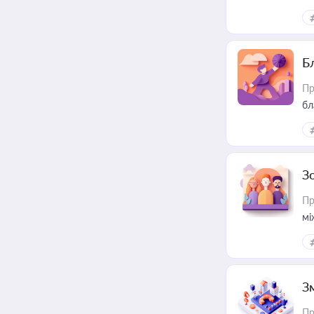
Б
Пр
бл
З
Пр
мі
З
Пр