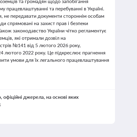
оземців та громадян щодо запобігання
му працевлаштуванні та перебуванні в Україні.
я, не передавати документи стороннім особам
оди спрямовані на захист прав і безпеки
Також законодавство України чітко регламентує
мців, які отримали дозвіл на
стрів №141 від 5 лютого 2026 року,
24 лютого 2022 року. Це підкреслює прагнення
орити умови для їх легального працевлаштування
о, офіційні джерела, на основі яких
к