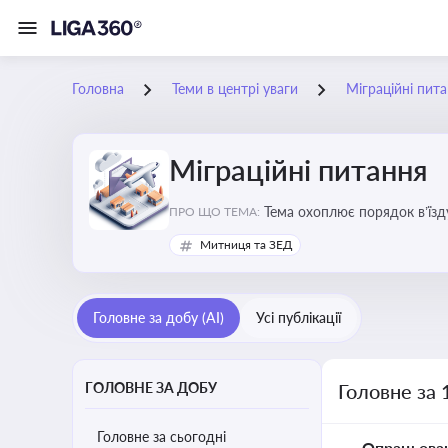
Головна
Теми в центрі уваги
Міграційні пит
Міграційні питання
Тема охоплює порядок в’їзд
ПРО ЩО ТЕМА:
Митниця та ЗЕД
Головне за добу (AI)
Усі публікації
ГОЛОВНЕ ЗА ДОБУ
Головне за 
Головне за сьогодні
Опрацьова