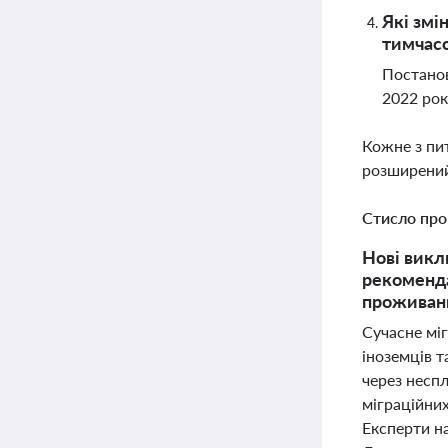
Які змі
тимчас
Постанов
2022 рок
Кожне з пи
розширений
Стисло про
Нові викл
рекоменда
проживан
Сучасне мі
іноземців т
через несп
міграційних
Експерти н