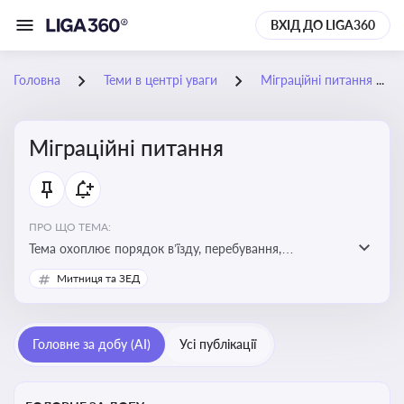
ВХІД ДО LIGA360
Головна
Теми в центрі уваги
Міграційні питання
Міграційні питання
ПРО ЩО ТЕМА:
Тема охоплює порядок в’їзду, перебування,
працевлаштування іноземців, а також набуття або
Митниця та ЗЕД
втрату громадянства України
Головне за добу (AI)
Усі публікації