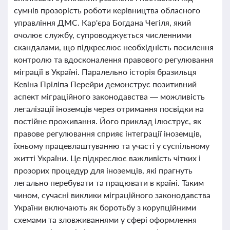
сумнів прозорість роботи керівництва обласного
управління ДМС. Кар'єра Богдана Чегіля, який
очолює службу, супроводжується численними
скандалами, що підкреслює необхідність посилення
контролю та вдосконалення правового регулювання
міграції в Україні. Паралельно історія бразильця
Кевіна Пріліпа Перейри демонструє позитивний
аспект міграційного законодавства — можливість
легалізації іноземців через отримання посвідки на
постійне проживання. Його приклад ілюструє, як
правове регулювання сприяє інтеграції іноземців,
їхньому працевлаштуванню та участі у суспільному
житті України. Це підкреслює важливість чітких і
прозорих процедур для іноземців, які прагнуть
легально перебувати та працювати в країні. Таким
чином, сучасні виклики міграційного законодавства
України включають як боротьбу з корупційними
схемами та зловживаннями у сфері оформлення