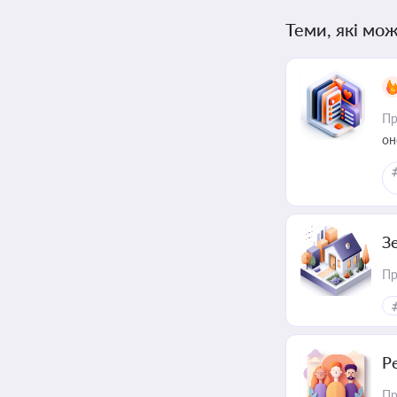
Теми, які мож
Пр
он
З
Пр
Р
Пр