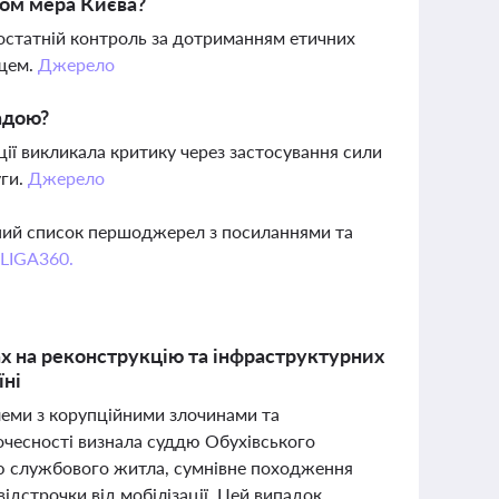
ком мера Києва?
достатній контроль за дотриманням етичних
ищем.
Джерело
адою?
ції викликала критику через застосування сили
уги.
Джерело
вний список першоджерел з посиланнями та
 LIGA360.
ах на реконструкцію та інфраструктурних
їні
леми з корупційними злочинами та
очесності визнала суддю Обухівського
ю службового житла, сумнівне походження
ідстрочки від мобілізації. Цей випадок