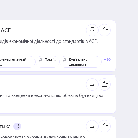
NACE
идів економічної діяльності до стандартів NACE,
о-енергетичний
Торгівля
Будівельна
+10
кс
діяльність
я та введення в експлуатацію об’єктів будівництва
итика
+3
конодавства України, включаючи зміни до