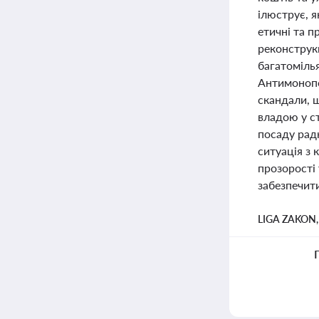
ілюструє, 
етичні та п
реконструкц
багатоміль
Антимонопо
скандали, 
владою у ст
посаду радн
ситуація з
прозорості
забезпечит
LIGA ZAKON