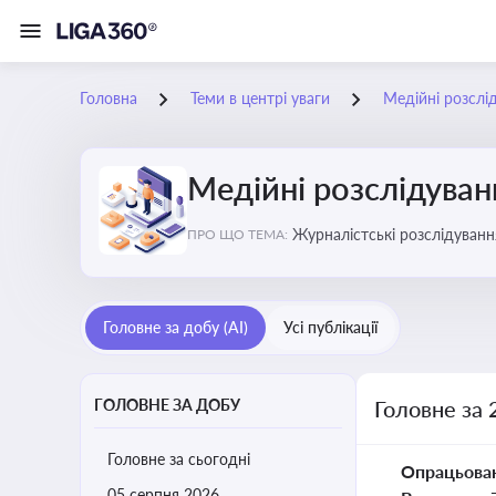
Головна
Теми в центрі уваги
Медійні розслі
Медійні розслідуван
Журналістські розслідування
ПРО ЩО ТЕМА:
ризики для компаній, посадо
Головне за добу (AI)
Усі публікації
ГОЛОВНЕ ЗА ДОБУ
Головне за 
Головне за сьогодні
Опрацьова
05 серпня 2026