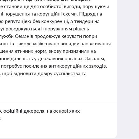
ве становище для особистої вигоди, порушуючи
ні порушення та корупційні схеми. Підряд на
ою репутацією без конкуренції, а тендери на
і супроводжуються ігноруванням рішень
 служби Семанів продовжує керувати попри
коштів. Також зафіксовано випадки зловживання
ушення етичних норм, знову призначили на
дповідальність у державних органах. Загалом,
 потребує посилення антикорупційних заходів,
 щоб відновити довіру суспільства та
о, офіційні джерела, на основі яких
к