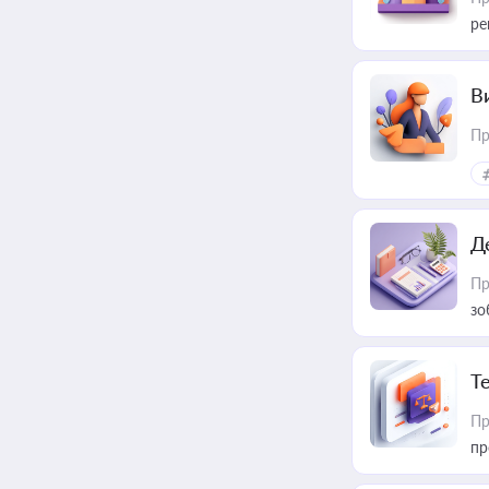
ре
В
Пр
Д
Пр
зо
T
Пр
пр