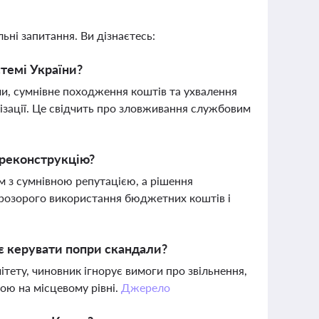
ьні запитання. Ви дізнаєтесь:
стемі України?
и, сумнівне походження коштів та ухвалення
ізації. Це свідчить про зловживання службовим
 реконструкцію?
м з сумнівною репутацією, а рішення
розорого використання бюджетних коштів і
є керувати попри скандали?
тету, чиновник ігнорує вимоги про звільнення,
ою на місцевому рівні.
Джерело