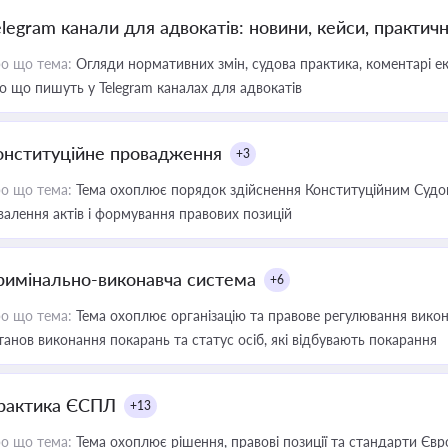
elegram канали для адвокатів: новини, кейси, практич
о що тема:
Огляди нормативних змін, судова практика, коментарі екс
о що пишуть у Telegram каналах для адвокатів
онституційне провадження
+3
о що тема:
Тема охоплює порядок здійснення Конституційним Судом
валення актів і формування правових позицій
римінально-виконавча система
+6
о що тема:
Тема охоплює організацію та правове регулювання викона
танов виконання покарань та статус осіб, які відбувають покарання
рактика ЄСПЛ
+13
о що тема:
Тема охоплює рішення, правові позиції та стандарти Євр