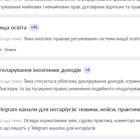
гулювання майнових і немайнових прав, договірних відносин та прав
ища освіта
+45
о що тема:
Тема охоплює правове регулювання системи вищої освіти, о
Освіта
екларування іноземних доходів
+6
о що тема:
Тема стосується обов’язку декларування доходів, отрим
бов’язань та застосування правил уникнення подвійного оподаткува
elegram канали для нотаріусів: новини, кейси, практич
о що тема:
Огляди нормативних змін, судова практика, коментарі екс
о що пишуть у Telegram каналах для нотаріусів