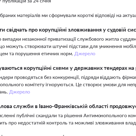
7 публікацій за 24 січня
ібраних матеріалів ми сформували короткі відповіді на актуал
ти свідчать про корупційні зловживання у судовій си
 випадки незаконної приватизації службового житла суддям
що можуть створювати штучні підстави для уникнення мобіл
щем та порушення етичних норм.
Джерело
уваються корупційні схеми у державних тендерах на
ндери проводяться без конкуренції, підряди віддають фірма
польного комітету ігноруються. Це створює умови для неп
ань.
Джерело
лова служби в Івано-Франківській області продовжу
сленні публічні скандали та рішення Антимонопольного комі
ить про недостатній контроль та можливі зловживання влад