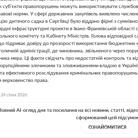
як суб’єкти правопорушень можуть використовувати службо
равові норми. У сфері державних закупівель виявлено числен
ію дитячого садка в Сергіївці було віддано фірмі з сумнівн
ярдні інфраструктурні проекти в Івано-Франківській област
льного комітету та Кабінету Міністрів. Голова відповідної
що підриває довіру до прозорості використання бюджетних 
оличній адміністрації, де чиновника, звільненого через пор
ика мера. Ці факти свідчать про недостатній контроль та ві
 корупційними злочинами та зловживаннями владою в Україні
 та ефективного розслідування кримінальних правопорушень,
и верховенство права.
,
24 січня 2026
Повний AI-огляд дня та посилання на всі новини, статті, віде
сформований цей підсумо
ОЗНАЙОМИТИСЯ