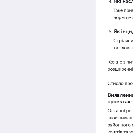
Які нас
Таке при
норм і 
Як інци
Стріляни
та зловж
Кожне з пи
розширений
Стисло про
Виявлення
проектах:
Останні ро
зловживанн
районного 
коштів та у