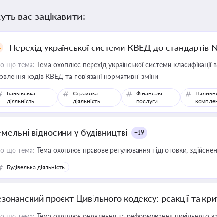
уть вас зацікавити:
Перехід української системи КВЕД до стандартів 
о що тема:
Тема охоплює перехід української системи класифікації в
овлення кодів КВЕД та пов'язані нормативні зміни
Банківська
Страхова
Фінансові
Паливн
діяльність
діяльність
послуги
компле
емельні відносини у будівництві
+19
о що тема:
Тема охоплює правове регулювання підготовки, здійсненн
Будівельна діяльність
езонансний проєкт Цивільного кодексу: реакції та кр
о що тема:
Тема охоплює оновлення та реформування цивільного за