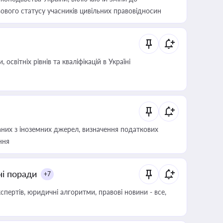
ового статусу учасників цивільних правовідносин
світніх рівнів та кваліфікацій в Україні
аних з іноземних джерел, визначення податкових
ння
ні поради
+7
пертів, юридичні алгоритми, правові новини - все,