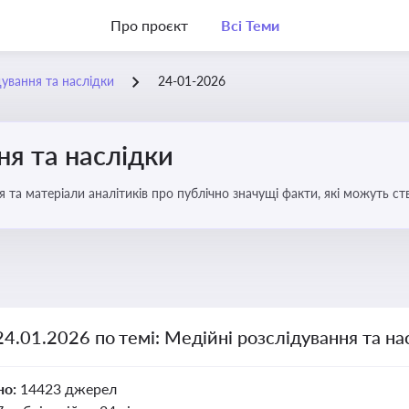
Про проєкт
Всі Теми
дування та наслідки
24-01-2026
ня та наслідки
 та матеріали аналітиків про публічно значущі факти, які можуть ст
вих осіб і пов’язаних осіб
24.01.2026 по темі: Медійні розслідування та на
но:
14423 джерел