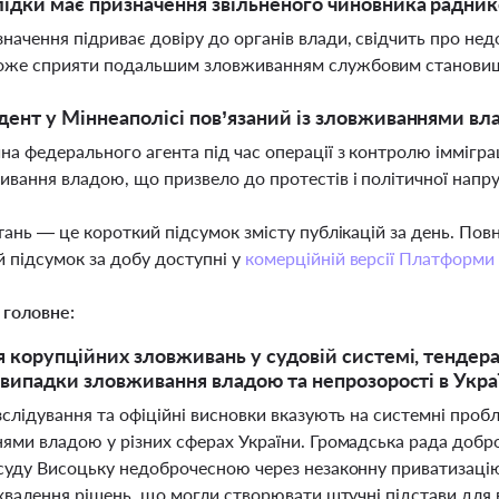
лідки має призначення звільненого чиновника радни
значення підриває довіру до органів влади, свідчить про не
може сприяти подальшим зловживанням службовим станов
дент у Міннеаполісі пов’язаний із зловживаннями вл
на федерального агента під час операції з контролю іммігра
ивання владою, що призвело до протестів і політичної напр
тань — це короткий підсумок змісту публікацій за день. По
 підсумок за добу доступні у
комерційній версії Платформи
 головне:
 корупційних зловживань у судовій системі, тендер
 випадки зловживання владою та непрозорості в Укра
зслідування та офіційні висновки вказують на системні проб
ями владою у різних сферах України. Громадська рада добр
суду Висоцьку недоброчесною через незаконну приватизаці
хвалення рішень, що могли створювати штучні підстави для в