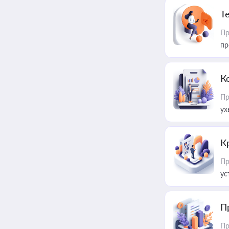
T
Пр
пр
К
Пр
ух
К
Пр
ус
П
Пр