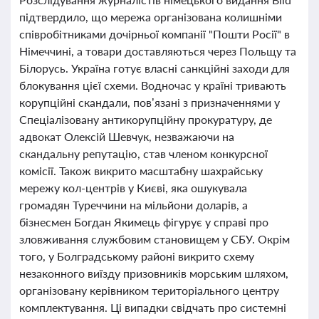
підтвердило, що мережа організована колишніми
співробітниками дочірньої компанії "Пошти Росії" в
Німеччині, а товари доставляються через Польщу та
Білорусь. Україна готує власні санкційні заходи для
блокування цієї схеми. Водночас у країні тривають
корупційні скандали, пов’язані з призначеннями у
Спеціалізовану антикорупційну прокуратуру, де
адвокат Олексій Шевчук, незважаючи на
скандальну репутацію, став членом конкурсної
комісії. Також викрито масштабну шахрайську
мережу кол-центрів у Києві, яка ошукувала
громадян Туреччини на мільйони доларів, а
бізнесмен Богдан Якимець фігурує у справі про
зловживання службовим становищем у СБУ. Окрім
того, у Болградському районі викрито схему
незаконного виїзду призовників морським шляхом,
організовану керівником територіального центру
комплектування. Ці випадки свідчать про системні