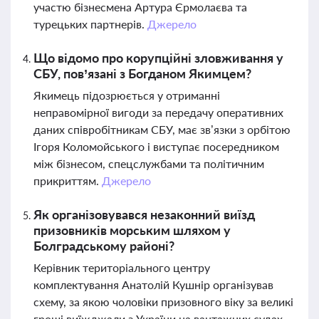
участю бізнесмена Артура Єрмолаєва та
турецьких партнерів.
Джерело
Що відомо про корупційні зловживання у
СБУ, пов’язані з Богданом Якимцем?
Якимець підозрюється у отриманні
неправомірної вигоди за передачу оперативних
даних співробітникам СБУ, має зв’язки з орбітою
Ігоря Коломойського і виступає посередником
між бізнесом, спецслужбами та політичним
прикриттям.
Джерело
Як організовувався незаконний виїзд
призовників морським шляхом у
Болградському районі?
Керівник територіального центру
комплектування Анатолій Кушнір організував
схему, за якою чоловіки призовного віку за великі
гроші виїжджали з України на вантажних судах,