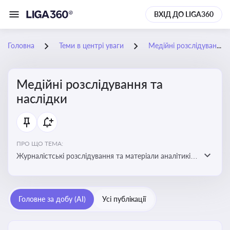
ВХІД ДО LIGA360
Головна
Теми в центрі уваги
Медійні розслідування та наслідки
Медійні розслідування та
наслідки
ПРО ЩО ТЕМА:
Журналістські розслідування та матеріали аналітиків
про публічно значущі факти, які можуть створювати
правові, репутаційні або регуляторні ризики для
компаній, посадових осіб і пов’язаних осіб
Головне за добу (AI)
Усі публікації