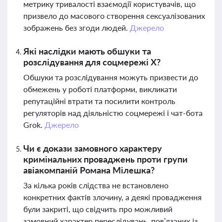
метрику тривалості взаємодії користувачів, що
призвело до масового створення сексуалізованих
зображень без згоди людей.
Джерело
Які наслідки мають обшуки та
розслідування для соцмережі X?
Обшуки та розслідування можуть призвести до
обмежень у роботі платформи, викликати
репутаційні втрати та посилити контроль
регуляторів над діяльністю соцмережі і чат-бота
Grok.
Джерело
Чи є докази замовного характеру
кримінальних проваджень проти групи
авіакомпаній Романа Мілешка?
За кілька років слідства не встановлено
конкретних фактів злочину, а деякі провадження
були закриті, що свідчить про можливий
замовний характер переслідувань, пов’язаних із