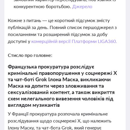
конкурентною боротьбою.
Джерело
Кожне з питань — це короткий підсумок змісту
публікацій за день. Повний список першоджерел з
посиланнями та розширений підсумок за добу
доступні у
комерційній версії Платформи LIGA360.
Стисло про головне:
Французька прокуратура розслідує
кримінальні правопорушення у соцмережі X
та чат-боті Grok Ілона Маска, викликаючи
Маска на допити через зловживання та
сексуалізований контент, а також викриття
схем нелегального вивезення чоловіків під
виглядом музикантів
У Франції прокуратура розпочала кримінальне
розслідування щодо соцмережі X, що належить
Ілону Маску, та чат-бота Grok, який генерує