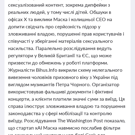
сексуалізований контент, зокрема дипфейки з
реальних людей, у тому числі дітей. Обшуки в
офісах X та виклики Маска і колишньої CEO на
допити свідчать про серйозність підозр у
зловживанні владою, порушенні прав користувачів і
співучасті у зберіганні матеріалів сексуального
насильства. Паралельно розслідування ведуть
регулятори у Великій Британії та ЄС, що може
призвести до обмежень у роботі платформи.
Журналісти Bihus.Info викрили схему нелегального
вивезення чоловіків призовного віку з України під
виглядом музикантів Петра Чорного. Організатор
використовував фальшиві документи і фіктивні
концерти, а клієнти платили значні суми за виїзд. Ця
справа ілюструє зловживання владою та порушення
законодавства у сфері мобілізації та контролю
виїзду. Розслідування The Washington Post показало,
що стартап xAI Маска навмисно послабив фільтри
на сексуальний контент у чат-боті Grok для