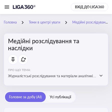
ВХІД ДО LIGA360
Головна
Теми в центрі уваги
Медійні розслідування та наслідки
Медійні розслідування та
наслідки
ПРО ЩО ТЕМА:
Журналістські розслідування та матеріали аналітиків
про публічно значущі факти, які можуть створювати
правові, репутаційні або регуляторні ризики для
компаній, посадових осіб і пов’язаних осіб
Головне за добу (AI)
Усі публікації