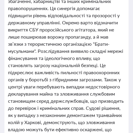
збагаченні, хабарництві та інших кримінальних
правопорушеннях. Ця синергія допомагає
підвищити рівень відповідальності та прозорості у
державному управлінні. Окремо варто відзначити
викриття СБУ проросійського агітатора, який не
лише поширював ворожу пропаганду, а й мав
зв’язки з терористичною організацією "Брати-
мусульмани". Розслідування виявило складні мережі
фінансування та ідеологічного впливу, що
становлять загрозу національній безпеці. Це
підкреслює важливість пильності правоохоронних
органів у боротьбі з гібридними загрозами. Також у
центрі уваги перебувають випадки недостовірного
декларування майна та зловживання службовим
становищем серед держслужбовців, що призводить
до перевірок і кримінальних справ. Судові рішення,
як у випадку з незаконним демонтажем трамвайних
колій у Харкові, демонструють, що зловживання
владою можуть бути ефективно оскаржені, що