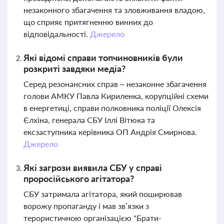
незаконного збагачення та зловживання владою,
що сприяє притягненню винних до
відповідальності.
Джерело
Які відомі справи топчиновників були
розкриті завдяки медіа?
Серед резонансних справ – незаконне збагачення
голови АМКУ Павла Кириленка, корупційні схеми
в енергетиці, справи полковника поліції Олексія
Єлхіна, генерала СБУ Іллі Вітюка та
ексзаступника керівника ОП Андрія Смирнова.
Джерело
Які загрози виявила СБУ у справі
проросійського агітатора?
СБУ затримала агітатора, який поширював
ворожу пропаганду і мав зв’язки з
терористичною організацією "Брати-