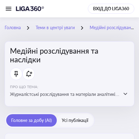
ВХІД ДО LIGA360
Головна
Теми в центрі уваги
Медійні розслідування та наслідки
Медійні розслідування та
наслідки
ПРО ЩО ТЕМА:
Журналістські розслідування та матеріали аналітиків
про публічно значущі факти, які можуть створювати
правові, репутаційні або регуляторні ризики для
компаній, посадових осіб і пов’язаних осіб
Головне за добу (AI)
Усі публікації