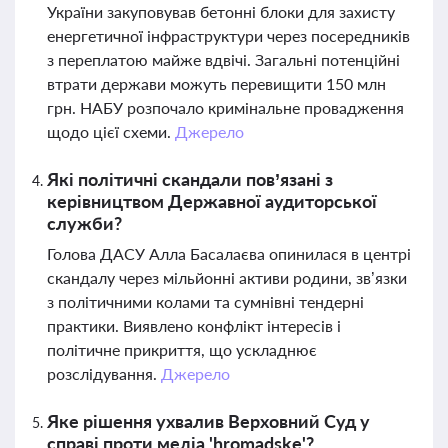
України закуповував бетонні блоки для захисту
енергетичної інфраструктури через посередників
з переплатою майже вдвічі. Загальні потенційні
втрати держави можуть перевищити 150 млн
грн. НАБУ розпочало кримінальне провадження
щодо цієї схеми.
Джерело
Які політичні скандали пов’язані з
керівництвом Державної аудиторської
служби?
Голова ДАСУ Алла Басалаєва опинилася в центрі
скандалу через мільйонні активи родини, зв’язки
з політичними колами та сумнівні тендерні
практики. Виявлено конфлікт інтересів і
політичне прикриття, що ускладнює
розслідування.
Джерело
Яке рішення ухвалив Верховний Суд у
справі проти медіа 'hromadske'?