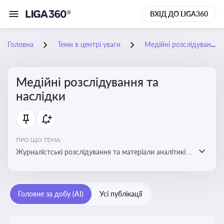
ВХІД ДО LIGA360
Головна
Теми в центрі уваги
Медійні розслідування та наслідки
Медійні розслідування та
наслідки
ПРО ЩО ТЕМА:
Журналістські розслідування та матеріали аналітиків
про публічно значущі факти, які можуть створювати
правові, репутаційні або регуляторні ризики для
компаній, посадових осіб і пов’язаних осіб
Головне за добу (AI)
Усі публікації