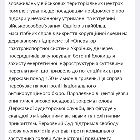
зловживань у військових територіальних центрах
комплектування, де посадовцям повідомлено про
підозри у незаконному утриманні та катуванні
військовозобов’язаних. Однією з найбільш
масштабних справ є викриття корупційної схеми на
державному підприємстві «Оператор
газотранспортної системи України», де через
посередників закуповували бетонні блоки для
захисту енергетичної інфраструктури з суттєвими
переплатами, що призвело до потенційних втрат
держави понад 150 мільйонів гривень. Ця справа
перебуває на контролі Національного
антикорупційного бюро. Паралельно в центрі уваги
опинилися високопосадовці, зокрема голова
Державної аудиторської служби, яка фігурує у
скандалі з мільйонними активами та політичним
прикриттям. Верховний Суд підтримав свободу
слова журналістів у справі проти колишнього
заступника голови Адміністрації президента