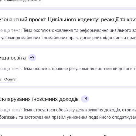
езонансний проєкт Цивільного кодексу: реакції та кр
о що тема:
Тема охоплює оновлення та реформування цивільного за
гулювання майнових і немайнових прав, договірних відносин та прав
ища освіта
+9
о що тема:
Тема охоплює правове регулювання системи вищої освіти, о
Освіта
екларування іноземних доходів
+4
о що тема:
Тема стосується обов’язку декларування доходів, отрим
бов’язань та застосування правил уникнення подвійного оподаткува