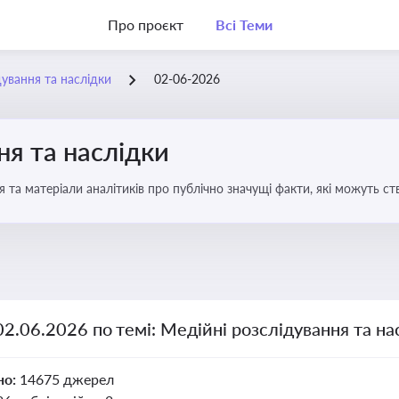
Про проєкт
Всі Теми
дування та наслідки
02-06-2026
ня та наслідки
 та матеріали аналітиків про публічно значущі факти, які можуть ст
вих осіб і пов’язаних осіб
02.06.2026 по темі: Медійні розслідування та на
но:
14675 джерел