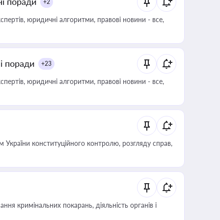
ні поради
+2
пертів, юридичні алгоритми, правові новини - все,
ні поради
+23
пертів, юридичні алгоритми, правові новини - все,
 України конституційного контролю, розгляду справ,
ння кримінальних покарань, діяльність органів і