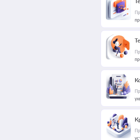
T
Пр
пр
T
Пр
пр
К
Пр
ух
К
Пр
ус