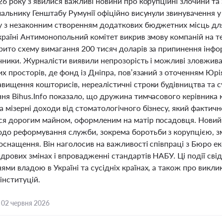
26 року з’явилися важливі новини про корупційні злочини та
ачальнику Генштабу Румунії офіційно висунули звинувачення
у з незаконним створенням додаткових бюджетних місць для 
країні Антимонопольний комітет викрив змову компаній на тен
ито схему вимагання 200 тисяч доларів за припинення інфор
ічники. Журналісти виявили непрозорість і можливі зловжив
х просторів, де фонд із Дніпра, пов’язаний з оточенням Юрія
вищення кошторисів, нереалістичні строки будівництва та с
ння Bihus.Info показало, що дружина тимчасового керівника 
 мізерні доходи від стоматологічного бізнесу, який фактичн
ся дорогим майном, оформленим на матір посадовця. Новий
до реформування служби, зокрема боротьби з корупцією, 
 оснащення. Він наголосив на важливості співпраці з Бюро е
дрових змінах і впровадженні стандартів НАБУ. Ці події сві
ми владою в Україні та сусідніх країнах, а також про викли
інституцій.
,
02 червня 2026