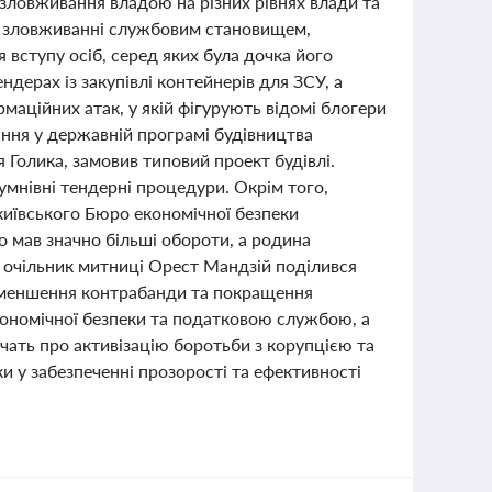
 зловживання владою на різних рівнях влади та
 у зловживанні службовим становищем,
вступу осіб, серед яких була дочка його
дерах із закупівлі контейнерів для ЗСУ, а
маційних атак, у якій фігурують відомі блогери
ання у державній програмі будівництва
 Голика, замовив типовий проект будівлі.
умнівні тендерні процедури. Окрім того,
київського Бюро економічної безпеки
о мав значно більші обороти, а родина
 очільник митниці Орест Мандзій поділився
зменшення контрабанди та покращення
кономічної безпеки та податковою службою, а
дчать про активізацію боротьби з корупцією та
ки у забезпеченні прозорості та ефективності