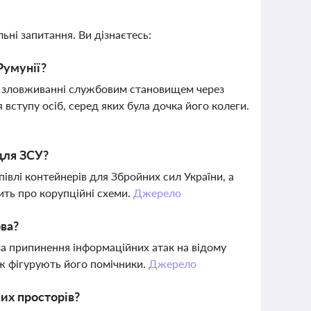
ьні запитання. Ви дізнаєтесь:
Румунії?
 у зловживанні службовим становищем через
вступу осіб, серед яких була дочка його колеги.
для ЗСУ?
івлі контейнерів для Збройних сил України, а
чить про корупційні схеми.
Джерело
ова?
за припинення інформаційних атак на відому
ж фігурують його помічники.
Джерело
их просторів?