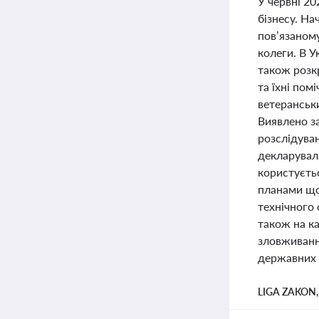
У червні 20
бізнесу. Н
пов’язаном
колеги. В У
також розкр
та їхні пом
ветеранськи
Виявлено за
розслідува
декларувала
користуєть
планами що
технічного
також на ка
зловживання
державних 
LIGA ZAKON