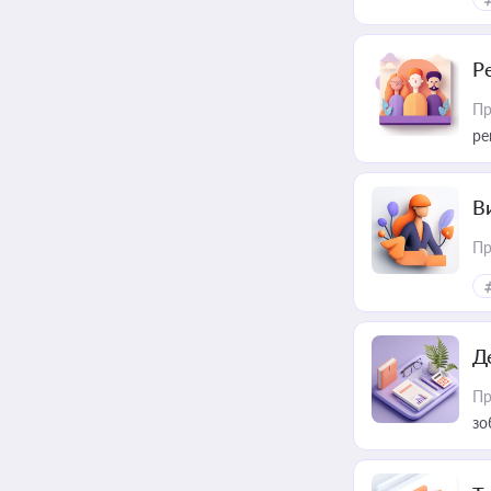
Р
Пр
ре
В
Пр
Д
Пр
зо