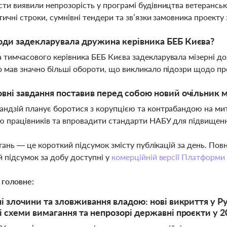
ти виявили непрозорість у програмі будівництва ветеранськ
тичні строки, сумнівні тендери та зв’язки замовника проекту
оди задекларувала дружина керівника БЕБ Києва?
тимчасового керівника БЕБ Києва задекларувала мізерні дох
 мав значно більші обороти, що викликало підозри щодо пр
овні завдання поставив перед собою новий очільник
ндзій планує боротися з корупцією та контрабандою на ми
ю працівників та впровадити стандарти НАБУ для підвищенн
тань — це короткий підсумок змісту публікацій за день. По
 підсумок за добу доступні у
комерційній версії Платформи
 головне:
і злочини та зловживання владою: нові викриття у Рум
 схеми вимагання та непрозорі державні проєкти у 2