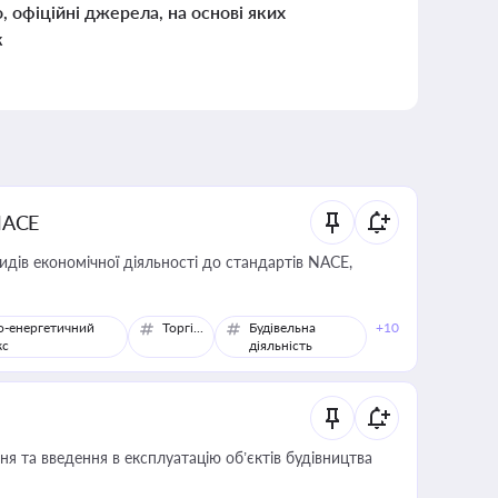
о, офіційні джерела, на основі яких
к
NACE
идів економічної діяльності до стандартів NACE,
о-енергетичний
Торгівля
Будівельна
+10
кс
діяльність
я та введення в експлуатацію об’єктів будівництва