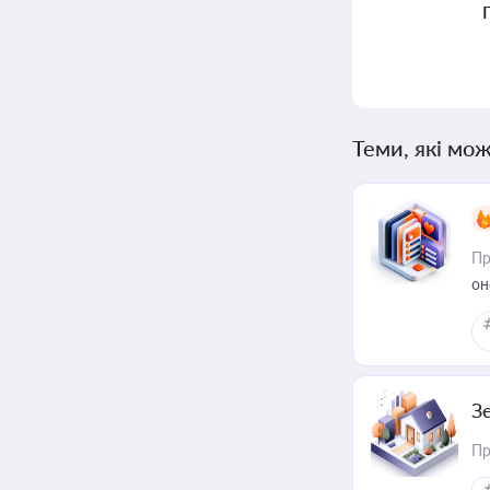
Теми, які мож
Пр
он
З
Пр