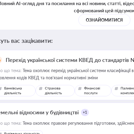
Повний AI-огляд дня та посилання на всі новини, статті, віде
сформований цей підсумо
ОЗНАЙОМИТИСЯ
уть вас зацікавити:
Перехід української системи КВЕД до стандартів 
о що тема:
Тема охоплює перехід української системи класифікації в
овлення кодів КВЕД та пов'язані нормативні зміни
Банківська
Страхова
Фінансові
Паливн
діяльність
діяльність
послуги
компле
емельні відносини у будівництві
+1
о що тема:
Тема охоплює правове регулювання підготовки, здійсненн
Будівельна діяльність