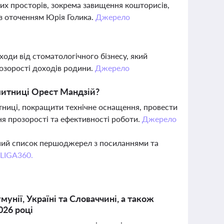
их просторів, зокрема завищення кошторисів,
 з оточенням Юрія Голика.
Джерело
оди від стоматологічного бізнесу, який
озорості доходів родини.
Джерело
 митниці Орест Мандзій?
тниці, покращити технічне оснащення, провести
я прозорості та ефективності роботи.
Джерело
вний список першоджерел з посиланнями та
 LIGA360.
унії, Україні та Словаччині, а також
026 році