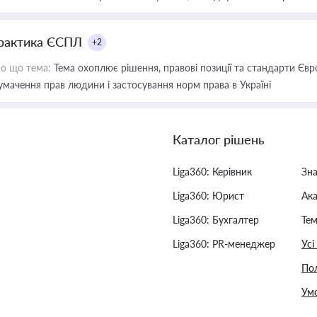
рактика ЄСПЛ
+2
о що тема:
Тема охоплює рішення, правові позиції та стандарти Євр
умачення прав людини і застосування норм права в Україні
Каталог рішень
Liga360: Керівник
Зн
Liga360: Юрист
Ак
Liga360: Бухгалтер
Тем
Liga360: PR-менеджер
Усі
Пол
Умо