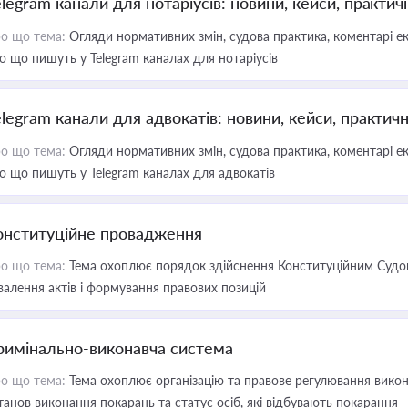
elegram канали для нотаріусів: новини, кейси, практич
о що тема:
Огляди нормативних змін, судова практика, коментарі екс
о що пишуть у Telegram каналах для нотаріусів
elegram канали для адвокатів: новини, кейси, практич
о що тема:
Огляди нормативних змін, судова практика, коментарі екс
о що пишуть у Telegram каналах для адвокатів
онституційне провадження
о що тема:
Тема охоплює порядок здійснення Конституційним Судом
валення актів і формування правових позицій
римінально-виконавча система
о що тема:
Тема охоплює організацію та правове регулювання викона
танов виконання покарань та статус осіб, які відбувають покарання