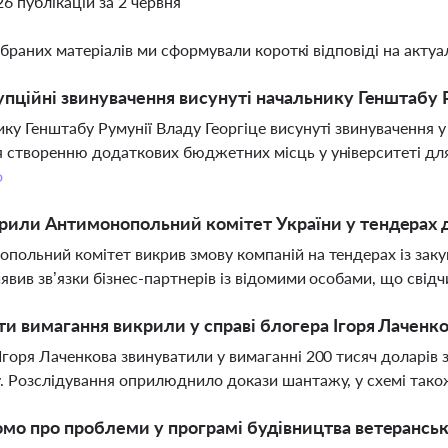
26 публікацій за 2 червня
ібраних матеріалів ми сформували короткі відповіді на актуал
упційні звинувачення висунуті начальнику Генштабу 
ку Генштабу Румунії Владу Георгіце висунуті звинувачення
 створенню додаткових бюджетних місць у університеті для 
о
или Антимонопольний комітет України у тендерах 
польний комітет викрив змову компаній на тендерах із закуп
явив зв’язки бізнес-партнерів із відомими особами, що свід
ти вимагання викрили у справі блогера Ігоря Лаченк
Ігоря Лаченкова звинуватили у вимаганні 200 тисяч доларів 
. Розслідування оприлюднило докази шантажу, у схемі тако
мо про проблеми у програмі будівництва ветеранськ