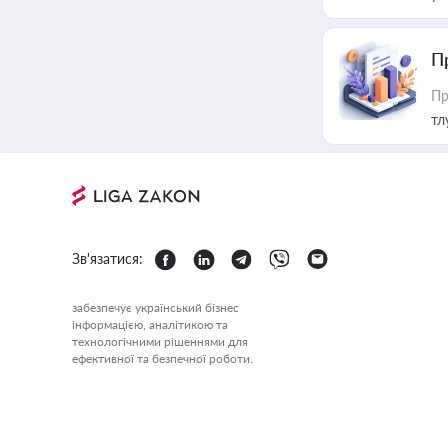
П
Пр
тл
Зв'язатися:
забезпечує український бізнес
інформацією, аналітикою та
технологічними рішеннями для
ефективної та безпечної роботи.