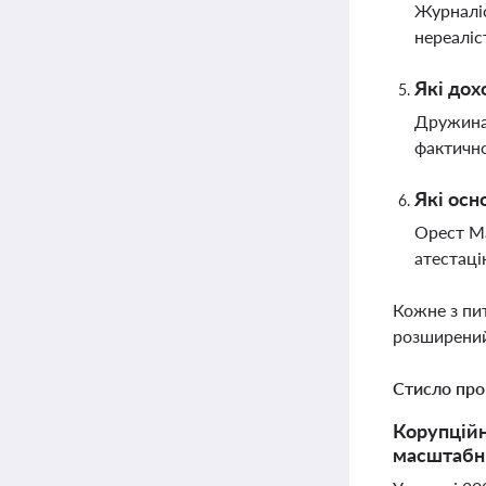
Журналіс
нереаліс
Які дох
Дружина 
фактично
Які осн
Орест Ма
атестаці
Кожне з пи
розширений
Стисло про
Корупційн
масштабні