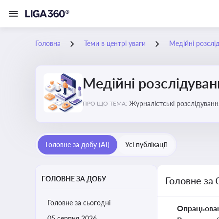
Головна
Теми в центрі уваги
Медійні розслі
Медійні розслідуван
Журналістські розслідування
ПРО ЩО ТЕМА:
ризики для компаній, посадо
Головне за добу (AI)
Усі публікації
ГОЛОВНЕ ЗА ДОБУ
Головне за 
Головне за сьогодні
Опрацьова
05 серпня 2026