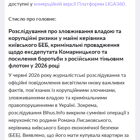
доступні у
комерційній версії Платформи LIGA360.
Стисло про головне:
Розслідування про зловживання владою та
корупційні ризики у майні керівника
київського БЕБ, кримінальні провадження
щодо ексдепутата Комарницького та
посилення боротьби з російським тіньовим
флотом у 2026 році
У червні 2026 року журналістські розслідування та
офіційні повідомлення висвітлили низку важливих
фактів, пов’язаних із корупційними злочинами,
зловживаннями владою та кримінальними
правопорушеннями в Україні. Зокрема,
розслідування Bihus.Info викрили сумнівні операції з
нерухомістю родини Романа Лисаковського,
керівника київського Бюро економічної безпеки
(БЕБ). Виявлено, що його мати купувала квартири за