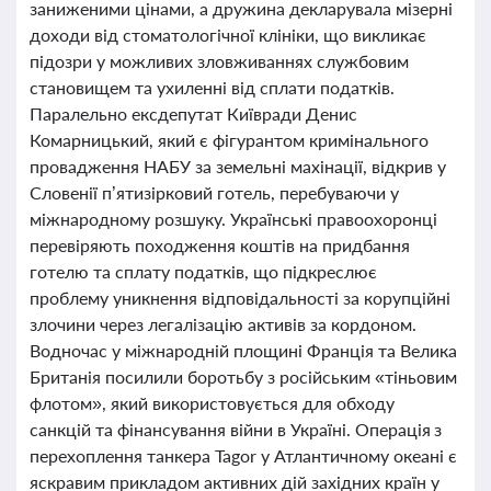
заниженими цінами, а дружина декларувала мізерні
доходи від стоматологічної клініки, що викликає
підозри у можливих зловживаннях службовим
становищем та ухиленні від сплати податків.
Паралельно ексдепутат Київради Денис
Комарницький, який є фігурантом кримінального
провадження НАБУ за земельні махінації, відкрив у
Словенії п’ятизірковий готель, перебуваючи у
міжнародному розшуку. Українські правоохоронці
перевіряють походження коштів на придбання
готелю та сплату податків, що підкреслює
проблему уникнення відповідальності за корупційні
злочини через легалізацію активів за кордоном.
Водночас у міжнародній площині Франція та Велика
Британія посилили боротьбу з російським «тіньовим
флотом», який використовується для обходу
санкцій та фінансування війни в Україні. Операція з
перехоплення танкера Tagor у Атлантичному океані є
яскравим прикладом активних дій західних країн у