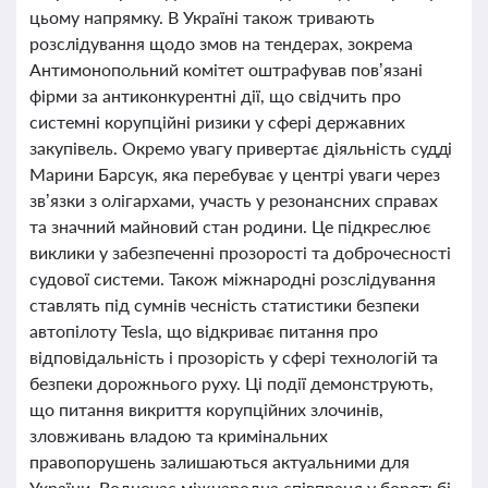
цьому напрямку. В Україні також тривають
розслідування щодо змов на тендерах, зокрема
Антимонопольний комітет оштрафував пов’язані
фірми за антиконкурентні дії, що свідчить про
системні корупційні ризики у сфері державних
закупівель. Окремо увагу привертає діяльність судді
Марини Барсук, яка перебуває у центрі уваги через
зв’язки з олігархами, участь у резонансних справах
та значний майновий стан родини. Це підкреслює
виклики у забезпеченні прозорості та доброчесності
судової системи. Також міжнародні розслідування
ставлять під сумнів чесність статистики безпеки
автопілоту Tesla, що відкриває питання про
відповідальність і прозорість у сфері технологій та
безпеки дорожнього руху. Ці події демонструють,
що питання викриття корупційних злочинів,
зловживань владою та кримінальних
правопорушень залишаються актуальними для
України. Водночас міжнародна співпраця у боротьбі