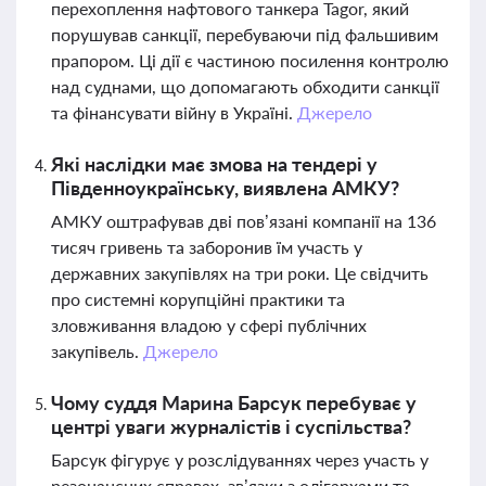
перехоплення нафтового танкера Tagor, який
порушував санкції, перебуваючи під фальшивим
прапором. Ці дії є частиною посилення контролю
над суднами, що допомагають обходити санкції
та фінансувати війну в Україні.
Джерело
Які наслідки має змова на тендері у
Південноукраїнську, виявлена АМКУ?
АМКУ оштрафував дві пов’язані компанії на 136
тисяч гривень та заборонив їм участь у
державних закупівлях на три роки. Це свідчить
про системні корупційні практики та
зловживання владою у сфері публічних
закупівель.
Джерело
Чому суддя Марина Барсук перебуває у
центрі уваги журналістів і суспільства?
Барсук фігурує у розслідуваннях через участь у
резонансних справах, зв’язки з олігархами та