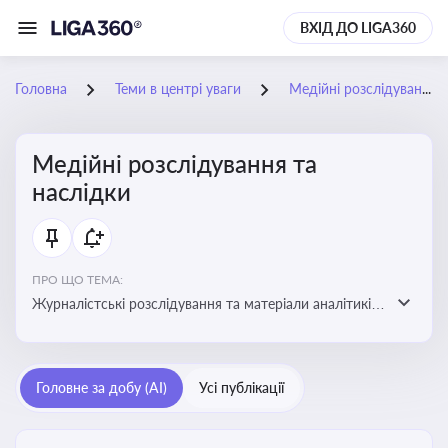
ВХІД ДО LIGA360
Головна
Теми в центрі уваги
Медійні розслідування та наслідки
Медійні розслідування та
наслідки
ПРО ЩО ТЕМА:
Журналістські розслідування та матеріали аналітиків
про публічно значущі факти, які можуть створювати
правові, репутаційні або регуляторні ризики для
компаній, посадових осіб і пов’язаних осіб
Головне за добу (AI)
Усі публікації