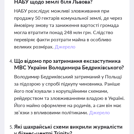
НАБУ щодо землі біля Львова?
НАБУ розслідує можливі зловживання при
продажу 50 гектарів комунальної землі, де через
ймовірну змову та заниження вартості громада
могла втратити понад 248 млн грн. Слідство
перевіряє факти розтрати майна в особливо
великих розмірах.
Джерело
Що відомо про затримання ексзаступника
МВС України Володимира Бедриківського?
Володимир Бедриківський затриманий у Польщі
за підозрою у спробі підкупу чиновника. Раніше
його пов’язували з корупційними схемами,
рейдерством та зловживаннями владою в Україні.
Його майно оформлене на родичів, а сам він має
зв’язки з впливовими політиками.
Джерело
Які шахрайські схеми викрили журналісти
у бізнес-центрі Trinity?