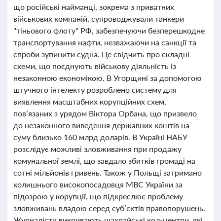
що російські найманці, зокрема з приватних
військових компаній, супроводжували танкери
"тіньового флоту" РФ, забезпечуючи безперешкодне
транспортування нафти, незважаючи на санкції та
спроби зупинити судна. Це свідчить про складні
схеми, що поєднують військову діяльність із
незаконною економікою. В Угорщині за допомогою
штучного інтелекту розроблено систему для
виявлення масштабних корупційних схем,
пов’язаних з урядом Віктора Орбана, що призвело
до незаконного виведення державних коштів на
суму близько 160 млрд доларів. В Україні НАБУ
розслідує можливі зловживання при продажу
комунальної землі, що завдало збитків громаді на
сотні мільйонів гривень. Також у Польщі затримано
колишнього високопосадовця МВС України за
підозрою у корупції, що підкреслює проблему
зловживань владою серед суб’єктів правопорушень.
Журналісти викривають шахрайські кол-центри, які