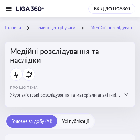
ВХІД ДО LIGA360
Головна
Теми в центрі уваги
Медійні розслідування та наслідки
Медійні розслідування та
наслідки
ПРО ЩО ТЕМА:
Журналістські розслідування та матеріали аналітиків
про публічно значущі факти, які можуть створювати
правові, репутаційні або регуляторні ризики для
компаній, посадових осіб і пов’язаних осіб
Головне за добу (AI)
Усі публікації