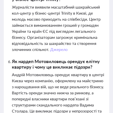
Журналісти виявили масштабний шахрайський
кол-центр у бізнес-центрі Trinity в Києві, де
молодь масово приходить на співбесіди. Центр
займається виманюванням грошей у громадян
України та країн ЄС під виглядом легального
бізнесу. Організаторам загрожує кримінальна
відповідальність за шахрайство та створення
злочинних спільнот.
Джерело
Як нардеп Мотовиловець орендує елітну
квартиру і чому це викликає підозри?
Андрій Мотовиловець орендує квартиру в центрі
Києва через компанію, оформлену на майстриню
з нарощування вій, що не веде реального бізнесу.
Вартість оренди значно нижча за ринкову, а
попередні власники квартири пов’язані зі
структурами скандального нардепа Вадима
Столара. Це викликає підозри у непрозорості та