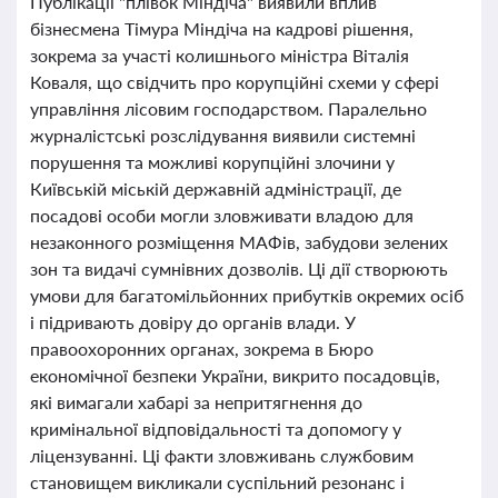
Публікації "плівок Міндіча" виявили вплив
бізнесмена Тімура Міндіча на кадрові рішення,
зокрема за участі колишнього міністра Віталія
Коваля, що свідчить про корупційні схеми у сфері
управління лісовим господарством. Паралельно
журналістські розслідування виявили системні
порушення та можливі корупційні злочини у
Київській міській державній адміністрації, де
посадові особи могли зловживати владою для
незаконного розміщення МАФів, забудови зелених
зон та видачі сумнівних дозволів. Ці дії створюють
умови для багатомільйонних прибутків окремих осіб
і підривають довіру до органів влади. У
правоохоронних органах, зокрема в Бюро
економічної безпеки України, викрито посадовців,
які вимагали хабарі за непритягнення до
кримінальної відповідальності та допомогу у
ліцензуванні. Ці факти зловживань службовим
становищем викликали суспільний резонанс і