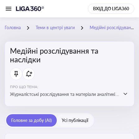
ВХІД ДО LIGA360
Головна
Теми в центрі уваги
Медійні розслідування та наслідки
Медійні розслідування та
наслідки
ПРО ЩО ТЕМА:
Журналістські розслідування та матеріали аналітиків
про публічно значущі факти, які можуть створювати
правові, репутаційні або регуляторні ризики для
компаній, посадових осіб і пов’язаних осіб
Головне за добу (AI)
Усі публікації