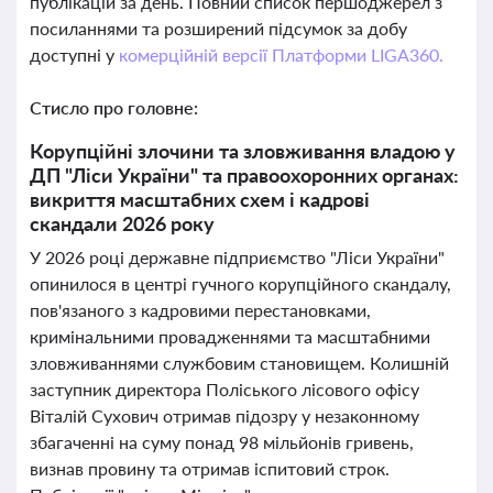
публікацій за день. Повний список першоджерел з
посиланнями та розширений підсумок за добу
доступні у
комерційній версії Платформи LIGA360.
Стисло про головне:
Корупційні злочини та зловживання владою у
ДП "Ліси України" та правоохоронних органах:
викриття масштабних схем і кадрові
скандали 2026 року
У 2026 році державне підприємство "Ліси України"
опинилося в центрі гучного корупційного скандалу,
пов'язаного з кадровими перестановками,
кримінальними провадженнями та масштабними
зловживаннями службовим становищем. Колишній
заступник директора Поліського лісового офісу
Віталій Сухович отримав підозру у незаконному
збагаченні на суму понад 98 мільйонів гривень,
визнав провину та отримав іспитовий строк.